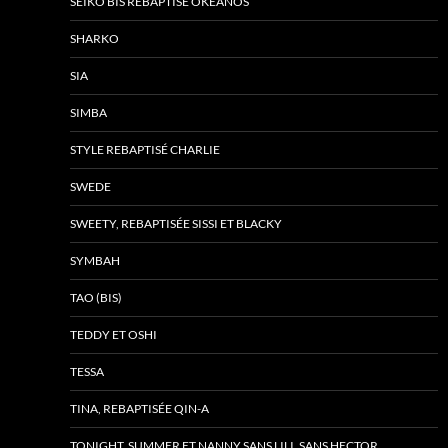
SEÏKO BIS REBAPTISÉ OKEANOS
SHARKO
SIA
SIMBA
STYLE REBAPTISÉ CHARLIE
SWEDE
SWEETY, REBAPTISÉE SISSI ET BLACKY
SYMBAH
TAO (BIS)
TEDDY ET OSHI
TESSA
TINA, REBAPTISÉE QIN-A
TONIGHT, SUMMER ET NANNY SANS LILI, SANS HECTOR …