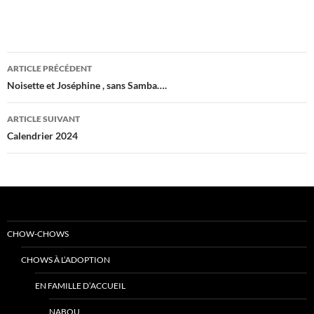
Navigation
ARTICLE PRÉCÉDENT
des
Noisette et Joséphine , sans Samba….
articles
ARTICLE SUIVANT
Calendrier 2024
CHOW-CHOWS
CHOWS À L’ADOPTION
EN FAMILLE D’ACCUEIL
NABOU