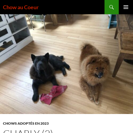
Aller
Recherche
Chow au Coeur
au
MENU
contenu
PRINCI
CHOWS ADOPTÉS EN 2023