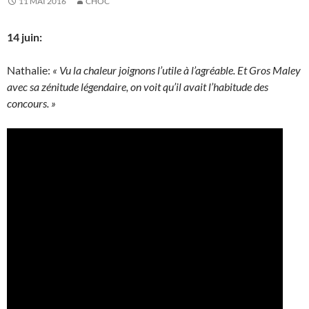
11 MAI 2016
CHÔC
14 juin:
Nathalie:
« Vu la chaleur joignons l’utile à l’agréable. Et Gros Maley
avec sa zénitude légendaire, on voit qu’il avait l’habitude des
concours. »