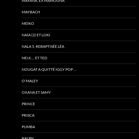
MAYANA, EX MAMOUNA
MAYBACH
MEÏKO
NAÏA (2) ET LOKI
NALA 5, REBAPTISÉE LÉA
NEIJI…. ET TED
NOUGAT A QUITTÉ IGGY POP …
O’MALEY
OXANA ET SAMY
PRINCE
PRISCA
PUMBA
RALPH