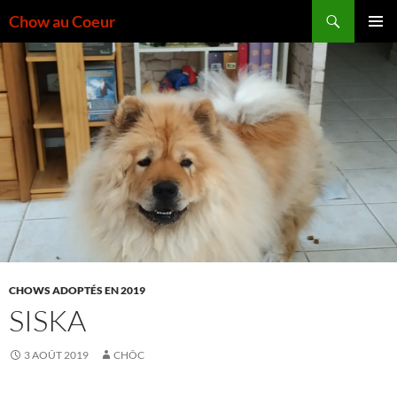
Aller
Recherche
Chow au Coeur
au
MENU
contenu
PRINCI
CHOWS ADOPTÉS EN 2019
SISKA
3 AOÛT 2019
CHÔC