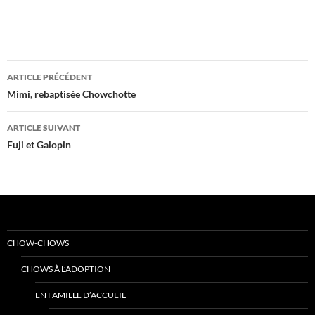
Navigation
ARTICLE PRÉCÉDENT
des
Mimi, rebaptisée Chowchotte
articles
ARTICLE SUIVANT
Fuji et Galopin
CHOW-CHOWS
CHOWS À L’ADOPTION
EN FAMILLE D’ACCUEIL