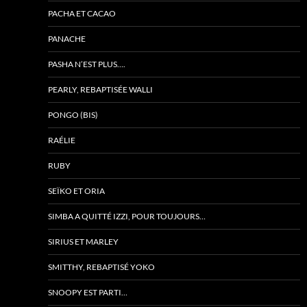
PACHA ET CACAO
PANACHE
PASHA N’EST PLUS….
PEARLY, REBAPTISÉE WALLI
PONGO (BIS)
RAÉLIE
RUBY
SEÏKO ET ORIA
SIMBA A QUITTÉ IZZI, POUR TOUJOURS…
SIRIUS ET MARLEY
SMITTHY, REBAPTISÉ YOKO
SNOOPY EST PARTI…