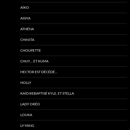
AÏKO
ASSYA
ATHÉNA
CHINITA
CHOUPETTE
CHUY… ET KUMA
HECTOR EST DÉCÉDÉ…
HOLLY
KAÏD REBAPTISÉ KYLE, ET STELLA
LADY ORÉO
LOUKA
LY-YANG