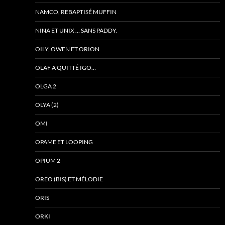
NAMCO, REBAPTISÉ MUFFIN
NINA ET UNIX … SANS PADDY.
OILY, OWEN ET ORION
OLAF A QUITTÉ IGO…
OLGA 2
OLYA (2)
OMI
OPAME ET LOOPING
OPIUM 2
OREO (BIS) ET MÉLODIE
ORIS
ORKI