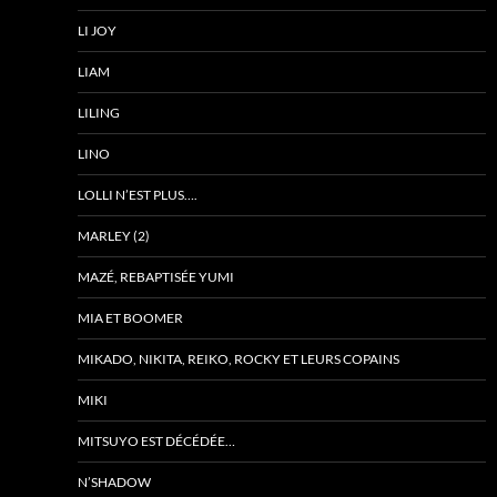
LI JOY
LIAM
LILING
LINO
LOLLI N’EST PLUS….
MARLEY (2)
MAZÉ, REBAPTISÉE YUMI
MIA ET BOOMER
MIKADO, NIKITA, REIKO, ROCKY ET LEURS COPAINS
MIKI
MITSUYO EST DÉCÉDÉE…
N’SHADOW