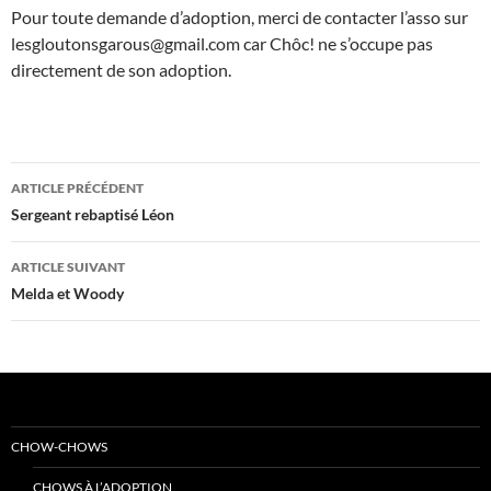
Pour toute demande d’adoption, merci de contacter l’asso sur
lesgloutonsgarous@gmail.com car Chôc! ne s’occupe pas
directement de son adoption.
Navigation
ARTICLE PRÉCÉDENT
des
Sergeant rebaptisé Léon
articles
ARTICLE SUIVANT
Melda et Woody
CHOW-CHOWS
CHOWS À L’ADOPTION