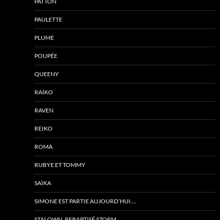
PATTON
PAULETTE
PLUME
POUPÉE
QUEENY
RAÏKO
RAVEN
REIKO
ROMA
RUBYE ET TOMMY
SAÏKA
SIMONE EST PARTIE AUJOURD’HUI….
STALOWN, REBAPTISÉ STORM