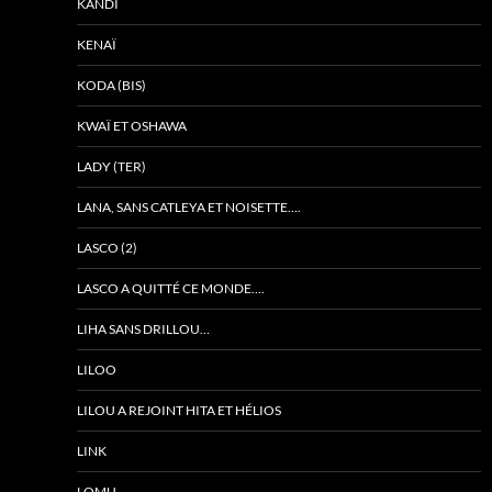
KANDI
KENAÏ
KODA (BIS)
KWAÏ ET OSHAWA
LADY (TER)
LANA, SANS CATLEYA ET NOISETTE….
LASCO (2)
LASCO A QUITTÉ CE MONDE….
LIHA SANS DRILLOU…
LILOO
LILOU A REJOINT HITA ET HÉLIOS
LINK
LOMU