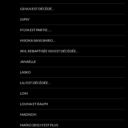
GENUS EST DÉCÉDÉ…
GIPSY
H’LYA EST PARTIE…..
HISOKA SANS SHIRO…
IRIS, REBAPTISÉE ISIS EST DÉCÉDÉE…
JANAËLLE
LASKO
LILI EST DÉCÉDÉE…
LOKI
LOUNA ET RALPH
MADISON
MAÏKO (BIS) N’EST PLUS