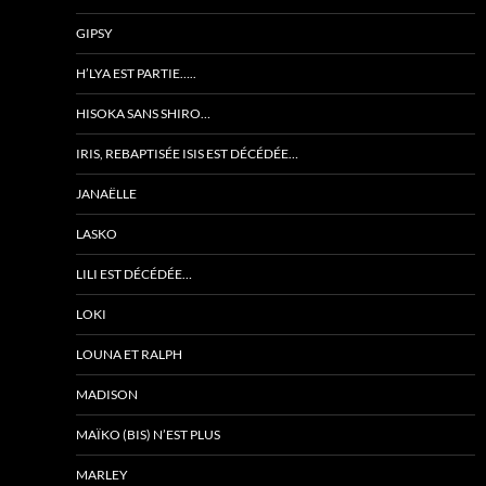
GIPSY
H’LYA EST PARTIE…..
HISOKA SANS SHIRO…
IRIS, REBAPTISÉE ISIS EST DÉCÉDÉE…
JANAËLLE
LASKO
LILI EST DÉCÉDÉE…
LOKI
LOUNA ET RALPH
MADISON
MAÏKO (BIS) N’EST PLUS
MARLEY