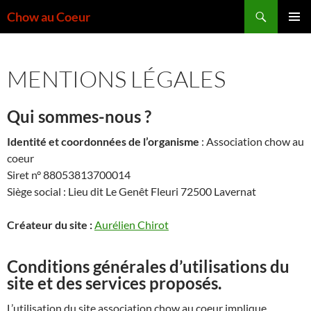
Aller
Recherche
Chow au Coeur
au
MENU
contenu
PRINCI
MENTIONS LÉGALES
Qui sommes-nous ?
Identité et coordonnées de l’organisme
: Association chow au
coeur
Siret n° 88053813700014
Siège social : Lieu dit Le Genêt Fleuri 72500 Lavernat
Créateur du site :
Aurélien Chirot
Conditions générales d’utilisations du
site et des services proposés.
L’utilisation du site association chow au coeur implique