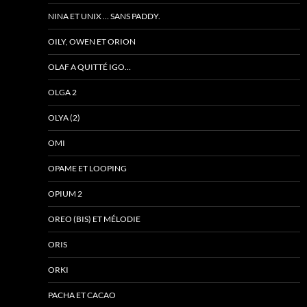
NINA ET UNIX … SANS PADDY.
OILY, OWEN ET ORION
OLAF A QUITTÉ IGO…
OLGA 2
OLYA (2)
OMI
OPAME ET LOOPING
OPIUM 2
OREO (BIS) ET MÉLODIE
ORIS
ORKI
PACHA ET CACAO