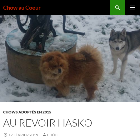
Aller
Recherche
Chow au Coeur
au
MENU
contenu
PRINCI
CHOWS ADOPTÉS EN 2015
AU REVOIR HASKO
17 FÉVRIER 2015
CHÔC