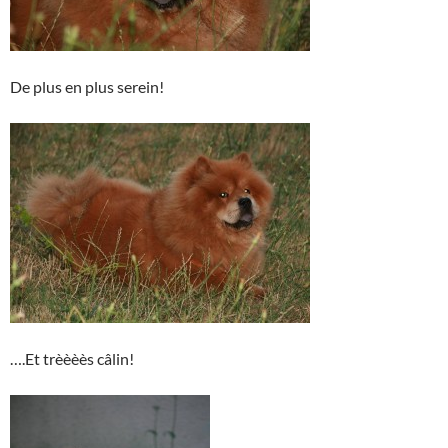
De plus en plus serein!
….Et trèèèès câlin!