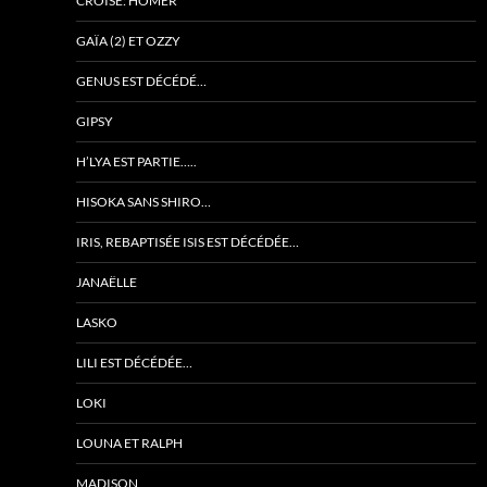
CROISÉ: HOMER
GAÏA (2) ET OZZY
GENUS EST DÉCÉDÉ…
GIPSY
H’LYA EST PARTIE…..
HISOKA SANS SHIRO…
IRIS, REBAPTISÉE ISIS EST DÉCÉDÉE…
JANAËLLE
LASKO
LILI EST DÉCÉDÉE…
LOKI
LOUNA ET RALPH
MADISON