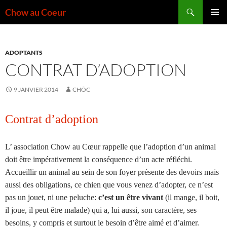
Aller
Recherche
Chow au Coeur
au
MENU
contenu
PRINCI
ADOPTANTS
CONTRAT D’ADOPTION
9 JANVIER 2014
CHÔC
Contrat d’adoption
L’ association Chow au Cœur rappelle que l’adoption d’un animal
doit être impérativement la conséquence d’un acte réfléchi.
Accueillir un animal au sein de son foyer présente des devoirs mais
aussi des obligations, ce chien que vous venez d’adopter, ce n’est
pas un jouet, ni une peluche:
c’est un être vivant
(il mange, il boit,
il joue, il peut être malade) qui a, lui aussi, son caractère, ses
besoins, y compris et surtout le besoin d’être aimé et d’aimer.