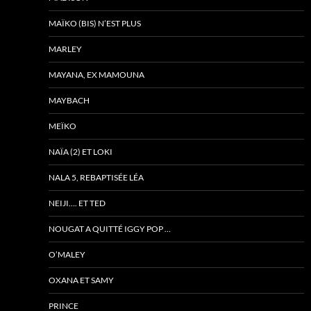
MAÏKO (BIS) N’EST PLUS
MARLEY
MAYANA, EX MAMOUNA
MAYBACH
MEÏKO
NAÏA (2) ET LOKI
NALA 5, REBAPTISÉE LÉA
NEIJI…. ET TED
NOUGAT A QUITTÉ IGGY POP …
O’MALEY
OXANA ET SAMY
PRINCE