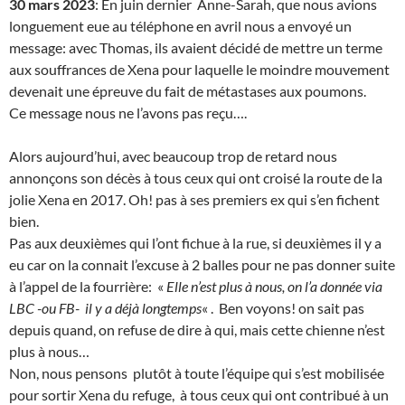
30 mars 2023
: En juin dernier Anne-Sarah, que nous avions
longuement eue au téléphone en avril nous a envoyé un
message: avec Thomas, ils avaient décidé de mettre un terme
aux souffrances de Xena pour laquelle le moindre mouvement
devenait une épreuve du fait de métastases aux poumons.
Ce message nous ne l’avons pas reçu….
Alors aujourd’hui, avec beaucoup trop de retard nous
annonçons son décès à tous ceux qui ont croisé la route de la
jolie Xena en 2017. Oh! pas à ses premiers ex qui s’en fichent
bien.
Pas aux deuxièmes qui l’ont fichue à la rue, si deuxièmes il y a
eu car on la connait l’excuse à 2 balles pour ne pas donner suite
à l’appel de la fourrière: «
Elle n’est plus à nous, on l’a donnée via
LBC -ou FB- il y a déjà longtemps
« . Ben voyons! on sait pas
depuis quand, on refuse de dire à qui, mais cette chienne n’est
plus à nous…
Non, nous pensons plutôt à toute l’équipe qui s’est mobilisée
pour sortir Xena du refuge, à tous ceux qui ont contribué à un