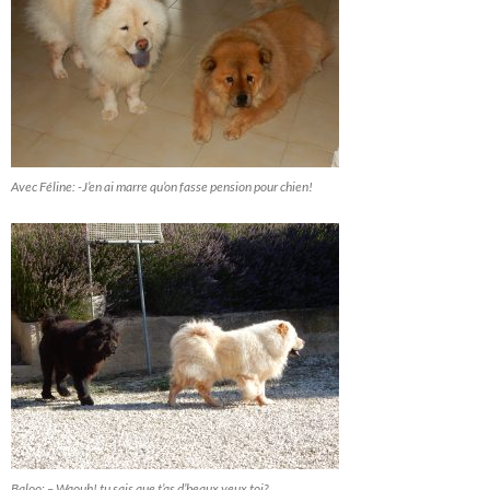
Avec Féline: -J’en ai marre qu’on fasse pension pour chien!
Baloo: – Waouh! tu sais que t’as d’beaux yeux toi?