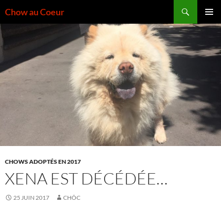
Aller
Recherche
Chow au Coeur
au
MENU
contenu
PRINCI
CHOWS ADOPTÉS EN 2017
XENA EST DÉCÉDÉE…
25 JUIN 2017
CHÔC