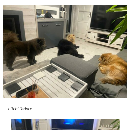
….
Litchi l’adore….