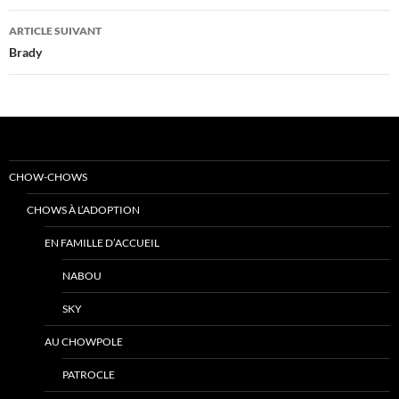
articles
ARTICLE SUIVANT
Brady
CHOW-CHOWS
CHOWS À L’ADOPTION
EN FAMILLE D’ACCUEIL
NABOU
SKY
AU CHOWPOLE
PATROCLE