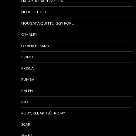
NALA 5, REBAPTISÉE LÉA
NEIJI…. ET TED
NOUGAT A QUITTÉ IGGY POP …
O’MALEY
OXANA ET SAMY
PRINCE
PRISCA
PUMBA
RALPH
RIO
RUBY, REBAPTISÉE ROMY
SCAR
SIMBA