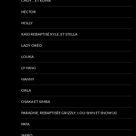
CHUY… ET KUMA
HECTOR
HOLLY
KAÏD REBAPTISÉ KYLE, ET STELLA
LADY ORÉO
LOUKA
LY-YANG
NANNY
ORLA
OSAKA ET SIMBA
PARADISE, REBAPTISÉE GRIZZLY, I-OU-SHIN ET SNOW (4)
PATA
SHIRO