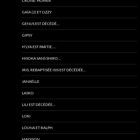
CROISÉ: HOMER
GAÏA (2) ET OZZY
GENUS EST DÉCÉDÉ…
GIPSY
H’LYA EST PARTIE…..
HISOKA SANS SHIRO…
IRIS, REBAPTISÉE ISIS EST DÉCÉDÉE…
JANAËLLE
LASKO
LILI EST DÉCÉDÉE…
LOKI
LOUNA ET RALPH
MADISON