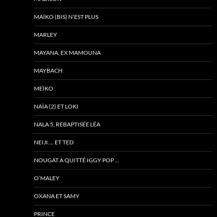
MAÏKO (BIS) N’EST PLUS
MARLEY
MAYANA, EX MAMOUNA
MAYBACH
MEÏKO
NAÏA (2) ET LOKI
NALA 5, REBAPTISÉE LÉA
NEIJI…. ET TED
NOUGAT A QUITTÉ IGGY POP …
O’MALEY
OXANA ET SAMY
PRINCE