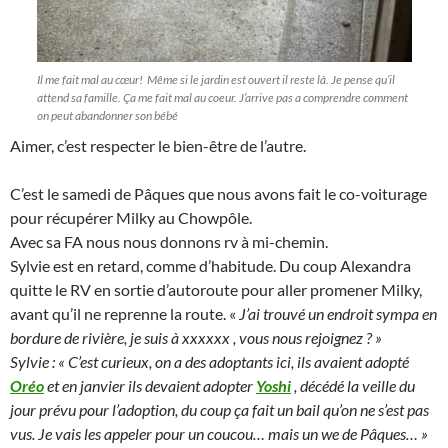
Il me fait mal au cœur! Même si le jardin est ouvert il reste là. Je pense qu’il
attend sa famille. Ça me fait mal au coeur. J’arrive pas a comprendre comment
on peut abandonner son bébé
Aimer, c’est respecter le bien-être de l’autre.
C’est le samedi de Pâques que nous avons fait le co-voiturage
pour récupérer Milky au Chowpôle.
Avec sa FA nous nous donnons rv à mi-chemin.
Sylvie est en retard, comme d’habitude. Du coup Alexandra
quitte le RV en sortie d’autoroute pour aller promener Milky,
avant qu’il ne reprenne la route. «
J’ai trouvé un endroit sympa en
bordure de rivière, je suis à xxxxxx , vous nous rejoignez ? »
Sylvie : « C’est curieux, on a des adoptants ici, ils avaient adopté
Oréo
et en janvier ils devaient adopter
Yoshi
, décédé la veille du
jour prévu pour l’adoption, du coup ça fait un bail qu’on ne s’est pas
vus. Je vais les appeler pour un coucou… mais un we de Pâques… »