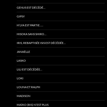
GENUS EST DÉCÉDÉ…
GIPSY
H’LYA EST PARTIE…..
HISOKA SANS SHIRO…
IRIS, REBAPTISÉE ISIS EST DÉCÉDÉE…
JANAËLLE
LASKO
LILI EST DÉCÉDÉE…
LOKI
LOUNA ET RALPH
MADISON
MAÏKO (BIS) N’EST PLUS