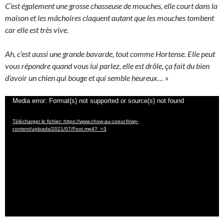
C’est également une grosse chasseuse de mouches, elle court dans la
maison et les mâchoires claquent autant que les mouches tombent
car elle est très vive.
Ah, c’est aussi une grande bavarde, tout comme Hortense. Elle peut
vous répondre quand vous lui parlez, elle est drôle, ça fait du bien
d’avoir un chien qui bouge et qui semble heureux…
»
Lecteur
Media error: Format(s) not supported or source(s) not found
vidéo
Télécharger le fichier: https://www.chow-au-coeur.fr/wp-
content/uploads/2021/07/Foot.mp4?_=3