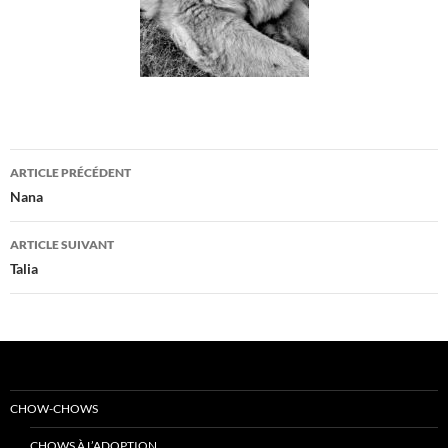
Navigation
ARTICLE PRÉCÉDENT
des
Nana
articles
ARTICLE SUIVANT
Talia
CHOW-CHOWS
CHOWS À L’ADOPTION