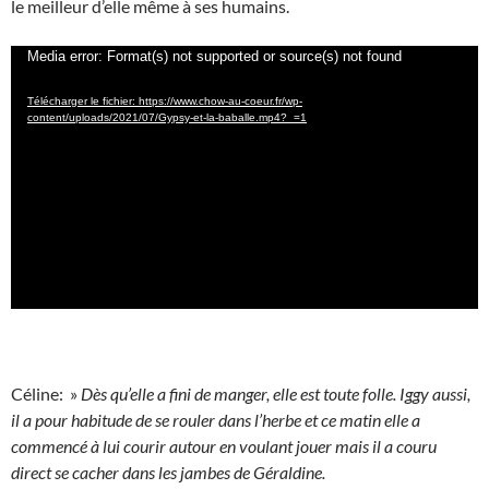
le meilleur d’elle même à ses humains.
Lecteur
Media error: Format(s) not supported or source(s) not found
vidéo
Télécharger le fichier: https://www.chow-au-coeur.fr/wp-
content/uploads/2021/07/Gypsy-et-la-baballe.mp4?_=1
Céline: »
Dès qu’elle a fini de manger, elle est toute folle. Iggy aussi,
il a pour habitude de se rouler dans l’herbe et ce matin elle a
commencé à lui courir autour en voulant jouer mais il a couru
direct se cacher dans les jambes de Géraldine.