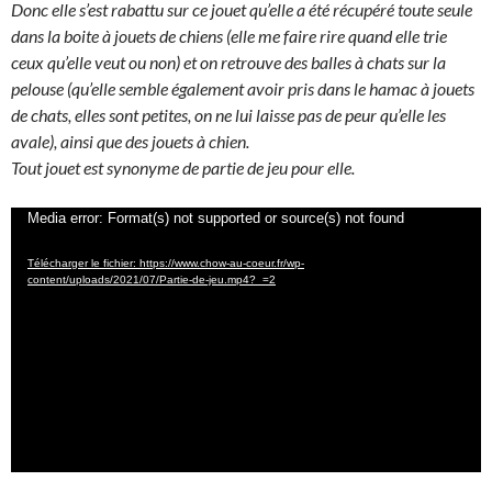
Donc elle s’est rabattu sur ce jouet qu’elle a été récupéré toute seule
dans la boite à jouets de chiens (elle me faire rire quand elle trie
ceux qu’elle veut ou non) et on retrouve des balles à chats sur la
pelouse (qu’elle semble également avoir pris dans le hamac à jouets
de chats, elles sont petites, on ne lui laisse pas de peur qu’elle les
avale), ainsi que des jouets à chien.
Tout jouet est synonyme de partie de jeu pour elle.
Lecteur
Media error: Format(s) not supported or source(s) not found
vidéo
Télécharger le fichier: https://www.chow-au-coeur.fr/wp-
content/uploads/2021/07/Partie-de-jeu.mp4?_=2