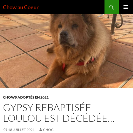
Aller
Recherche
Chow au Coeur
au
MENU
contenu
PRINCI
CHOWS ADOPTÉS EN 2021
GYPSY REBAPTISÉE
LOULOU EST DÉCÉDÉE…
18 JUILLET 2021
CHÔC