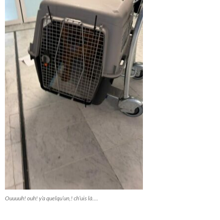
Ouuuuh! ouh! y’a quelqu’un,! ch’uis là….