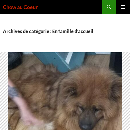
Aller
Recherche
Chow au Coeur
au
MENU
contenu
PRINCI
Archives de catégorie : En famille d’accueil