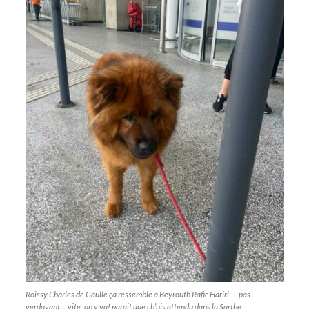
Roissy Charles de Gaulle ça ressemble à Beyrouth Rafic Hariri…. pas
verdoyant… vite, on y va! parait que ch’uis attendu dans la Sarthe