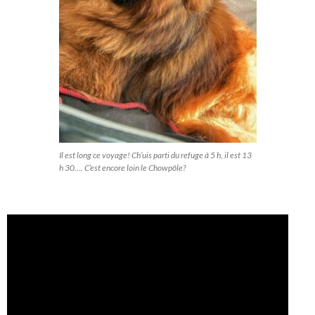
Il est long ce voyage! Ch’uis parti du refuge à 5 h, il est 13
h 30…. C’est encore loin le Chowpôle?