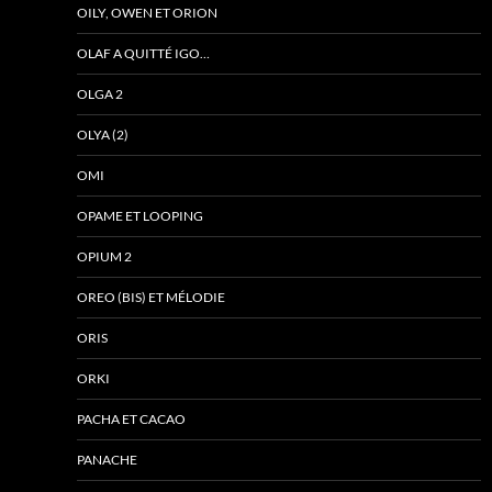
OILY, OWEN ET ORION
OLAF A QUITTÉ IGO…
OLGA 2
OLYA (2)
OMI
OPAME ET LOOPING
OPIUM 2
OREO (BIS) ET MÉLODIE
ORIS
ORKI
PACHA ET CACAO
PANACHE