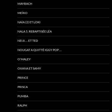
MAYBACH
MEÏKO
NAÏA (2) ET LOKI
NALA 5, REBAPTISÉE LÉA
NEIJI…. ET TED
NOUGAT A QUITTÉ IGGY POP …
O’MALEY
OXANA ET SAMY
PRINCE
PRISCA
PUMBA
RALPH