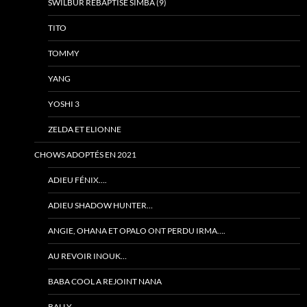
SWILBUR REBAPTISÉ SIMBA (9)
TITO
TOMMY
YANG
YOSHI 3
ZELDA ET ELIONNE
CHOWS ADOPTÉS EN 2021
ADIEU FÉNIX….
ADIEU SHADOW HUNTER…
ANGIE, OHANA ET OPALO ONT PERDU IRMA….
AU REVOIR INOUK…
BABA COOL A REJOINT NANA
BALLY