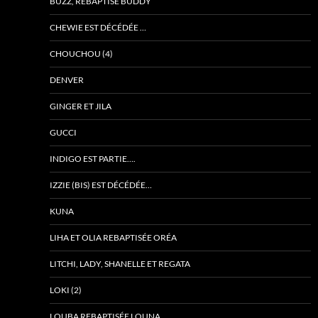
BUZZ, REBAPTISÉ BUDDY
CHEWIE EST DÉCÉDÉE …
CHOUCHOU (4)
DENVER
GINGER ET JILA
GUCCI
INDIGO EST PARTIE….
IZZIE (BIS) EST DÉCÉDÉE…
KUNA
LIHA ET OLIA REBAPTISÉE ORÉA
LITCHI, LADY, SHANELLE ET REGATA
LOKI (2)
LOUBA REBAPTISÉE LOUNA