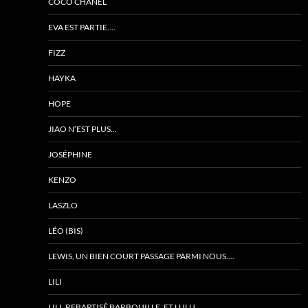
COCO CHANEL
EVA EST PARTIE….
FIZZ
HAYKA
HOPE
JIAO N’EST PLUS…
JOSÉPHINE
KENZO
LASZLO
LÉO (BIS)
LEWIS, UN BIEN COURT PASSAGE PARMI NOUS….
LILI
LILI, REBAPTISÉ BARBOUILLE, ET LULU