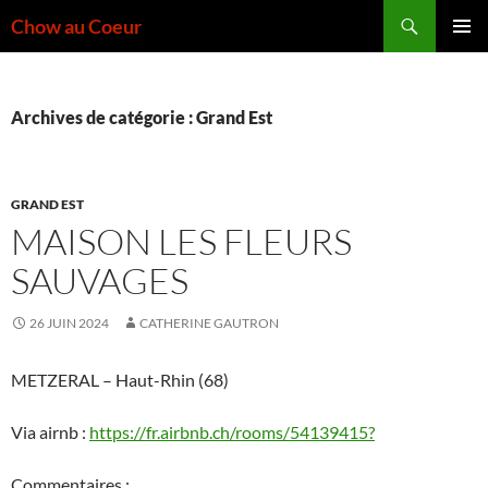
Aller
Recherche
Chow au Coeur
au
MENU
contenu
PRINCI
Archives de catégorie : Grand Est
GRAND EST
MAISON LES FLEURS
SAUVAGES
26 JUIN 2024
CATHERINE GAUTRON
METZERAL – Haut-Rhin (68)
Via airnb :
https://fr.airbnb.ch/rooms/54139415?
Commentaires :