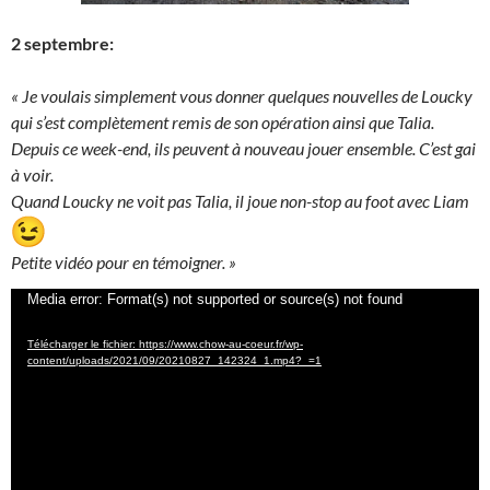
2 septembre:
« Je voulais simplement vous donner quelques nouvelles de Loucky
qui s’est complètement remis de son opération ainsi que Talia.
Depuis ce week-end, ils peuvent à nouveau jouer ensemble. C’est gai
à voir.
Quand Loucky ne voit pas Talia, il joue non-stop au foot avec Liam
Petite vidéo pour en témoigner. »
Lecteur
Media error: Format(s) not supported or source(s) not found
vidéo
Télécharger le fichier: https://www.chow-au-coeur.fr/wp-
content/uploads/2021/09/20210827_142324_1.mp4?_=1