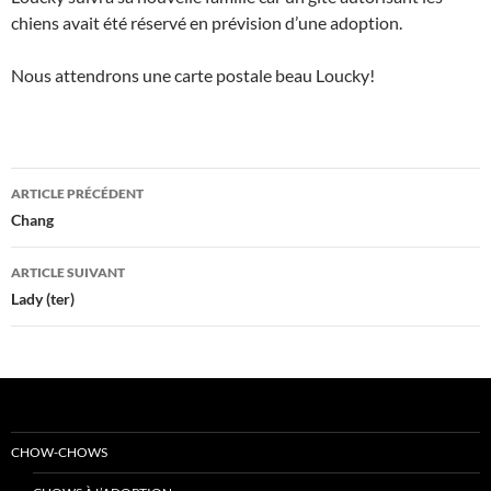
chiens avait été réservé en prévision d’une adoption.
Nous attendrons une carte postale beau Loucky!
Navigation
ARTICLE PRÉCÉDENT
des
Chang
articles
ARTICLE SUIVANT
Lady (ter)
CHOW-CHOWS