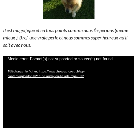
Il est magnifique et en tous points comme nous l’espérions (même
mieux
). Bref, une vraie perle et nous sommes super heureux qu’il
soit avec nous.
Lecteur
Media error: Format(s) not supported or source(s) not found
vidéo
Télécharger le fichier: https://www.chow-au-coeur.fr/wp-
content/uploads/2021/06/Loucky-en-balade.mp4?_=2