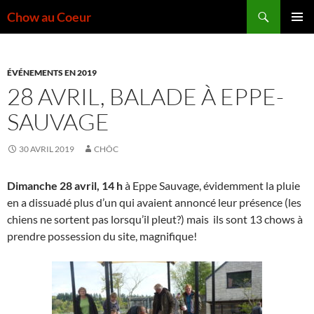
Aller
Recherche
Chow au Coeur
au
MENU
contenu
PRINCI
ÉVÉNEMENTS EN 2019
28 AVRIL, BALADE À EPPE-
SAUVAGE
30 AVRIL 2019
CHÔC
Dimanche 28 avril, 14 h
à Eppe Sauvage, évidemment la pluie
en a dissuadé plus d’un qui avaient annoncé leur présence (les
chiens ne sortent pas lorsqu’il pleut?) mais ils sont 13 chows à
prendre possession du site, magnifique!