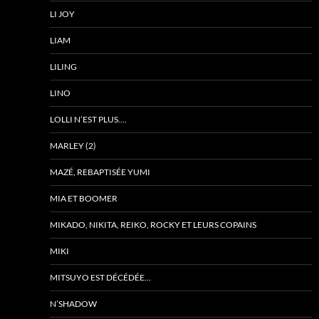
LI JOY
LIAM
LILING
LINO
LOLLI N’EST PLUS….
MARLEY (2)
MAZÉ, REBAPTISÉE YUMI
MIA ET BOOMER
MIKADO, NIKITA, REIKO, ROCKY ET LEURS COPAINS
MIKI
MITSUYO EST DÉCÉDÉE…
N’SHADOW