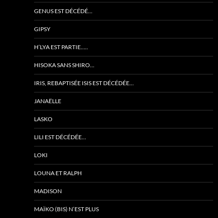
GENUS EST DÉCÉDÉ…
GIPSY
H’LYA EST PARTIE…..
HISOKA SANS SHIRO…
IRIS, REBAPTISÉE ISIS EST DÉCÉDÉE…
JANAËLLE
LASKO
LILI EST DÉCÉDÉE…
LOKI
LOUNA ET RALPH
MADISON
MAÏKO (BIS) N’EST PLUS