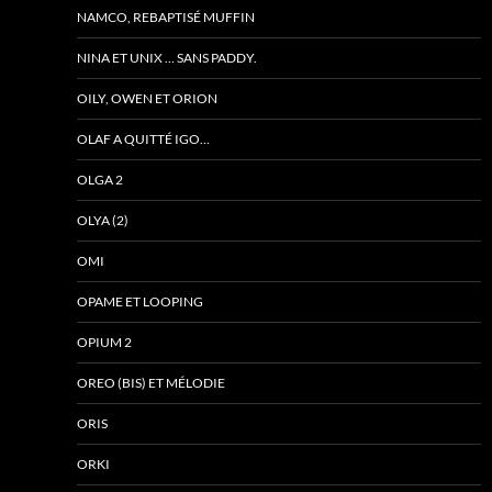
NAMCO, REBAPTISÉ MUFFIN
NINA ET UNIX … SANS PADDY.
OILY, OWEN ET ORION
OLAF A QUITTÉ IGO…
OLGA 2
OLYA (2)
OMI
OPAME ET LOOPING
OPIUM 2
OREO (BIS) ET MÉLODIE
ORIS
ORKI