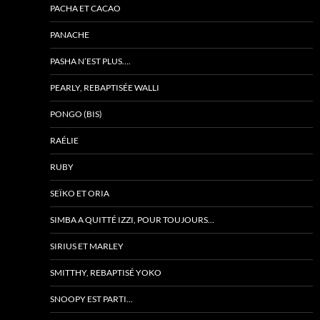
PACHA ET CACAO
PANACHE
PASHA N’EST PLUS….
PEARLY, REBAPTISÉE WALLI
PONGO (BIS)
RAÉLIE
RUBY
SEÏKO ET ORIA
SIMBA A QUITTÉ IZZI, POUR TOUJOURS…
SIRIUS ET MARLEY
SMITTHY, REBAPTISÉ YOKO
SNOOPY EST PARTI…