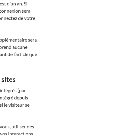
est d’un an. Si
 connexion sera
onnectez de votre
upplémentaire sera
mprend aucune
nt de l’article que
sites
 intégrés (par
intégré depuis
 le visiteur se
ous, utiliser des
 vos interactions