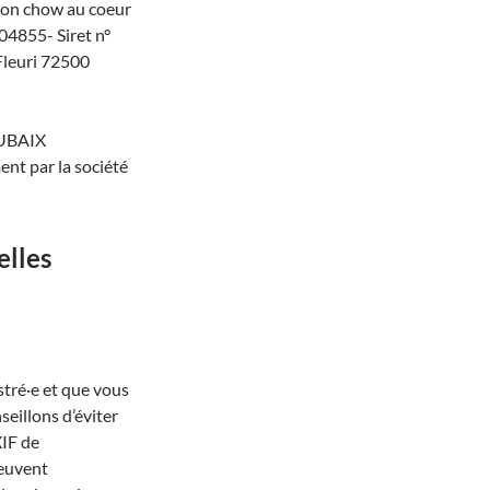
ion chow au coeur
4855- Siret n°
Fleuri 72500
OUBAIX
nt par la société
elles
istré·e et que vous
seillons d’éviter
XIF de
peuvent