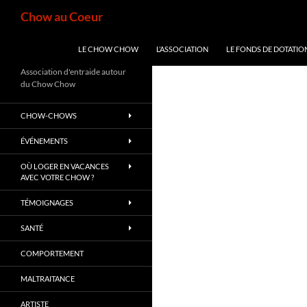
Aller
Recherche
Chow au Coeur
au
contenu
LE CHOW CHOW
L’ASSOCIATION
LE FONDS DE DOTATIO
Association d'entraide autour
du Chow Chow
CHOW-CHOWS
ÉVÉNEMENTS
OÙ LOGER EN VACANCES
AVEC VOTRE CHOW ?
TÉMOIGNAGES
SANTÉ
COMPORTEMENT
MALTRAITANCE
ARTISTE