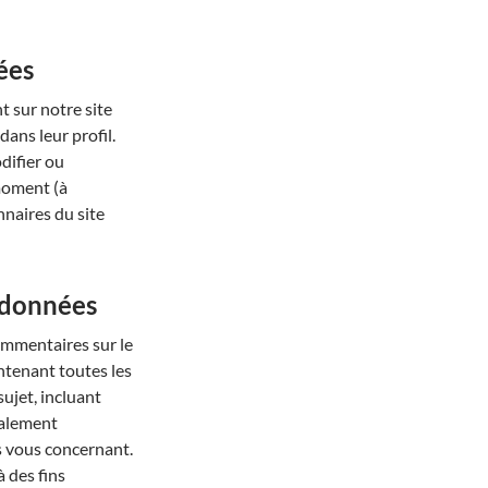
ées
nt sur notre site
ans leur profil.
odifier ou
moment (à
nnaires du site
s données
ommentaires sur le
ntenant toutes les
ujet, incluant
galement
 vous concernant.
 des fins