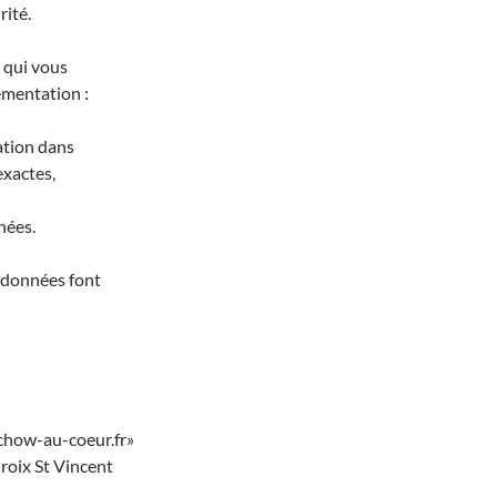
rité.
 qui vous
ementation :
cation dans
exactes,
nées.
s données font
@chow-au-coeur.fr»
Croix St Vincent