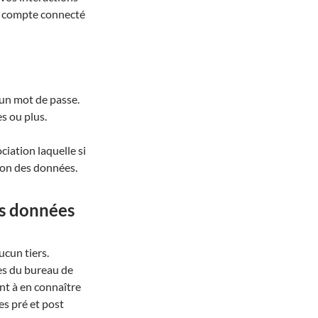
n compte connecté
 un mot de passe.
s ou plus.
ociation laquelle si
tion des données.
os données
cun tiers.
es du bureau de
nt à en connaître
tes pré et post