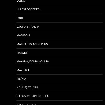
LASKO
LILI EST DÉCÉDÉE…
LOKI
LOUNA ET RALPH
MADISON
MAÏKO (BIS) N’EST PLUS
MARLEY
MAYANA, EX MAMOUNA
MAYBACH
MEÏKO
NAÏA (2) ET LOKI
NALA 5, REBAPTISÉE LÉA
NEIJI…. ET TED