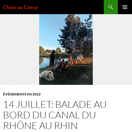
Aller
Recherche
Chow au Coeur
au
MENU
contenu
PRINCI
ÉVÉNEMENTS EN 2022
14 JUILLET: BALADE AU
BORD DU CANAL DU
RHÔNE AU RHIN