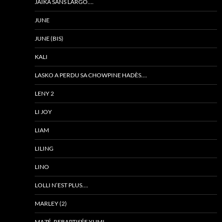
JAÏKA SANS LARGO….
JUNE
JUNE (BIS)
KALI
LASKO A PERDU SA CHOWPINE HADÈS….
LENY 2
LI JOY
LIAM
LILING
LINO
LOLLI N’EST PLUS….
MARLEY (2)
MAZÉ, REBAPTISÉE YUMI