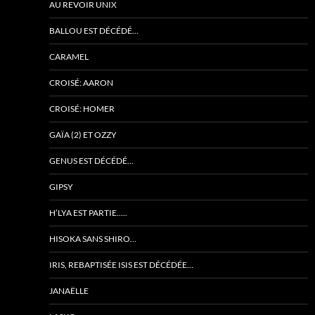
AU REVOIR UNIX
BALLOU EST DÉCÉDÉ…
CARAMEL
CROISÉ: AARON
CROISÉ: HOMER
GAÏA (2) ET OZZY
GENUS EST DÉCÉDÉ…
GIPSY
H’LYA EST PARTIE…..
HISOKA SANS SHIRO…
IRIS, REBAPTISÉE ISIS EST DÉCÉDÉE…
JANAËLLE