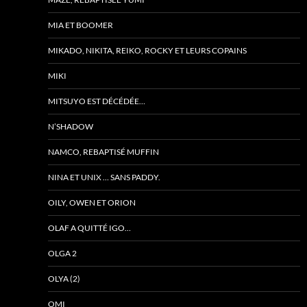
MIA ET BOOMER
MIKADO, NIKITA, REIKO, ROCKY ET LEURS COPAINS
MIKI
MITSUYO EST DÉCÉDÉE…
N’SHADOW
NAMCO, REBAPTISÉ MUFFIN
NINA ET UNIX … SANS PADDY.
OILY, OWEN ET ORION
OLAF A QUITTÉ IGO…
OLGA 2
OLYA (2)
OMI