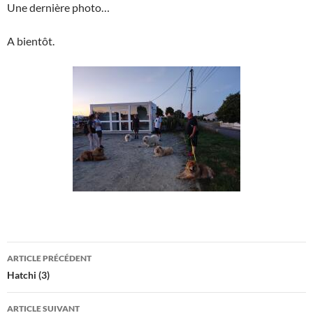
Une dernière photo…
A bientôt.
Navigation
ARTICLE PRÉCÉDENT
des
Hatchi (3)
articles
ARTICLE SUIVANT