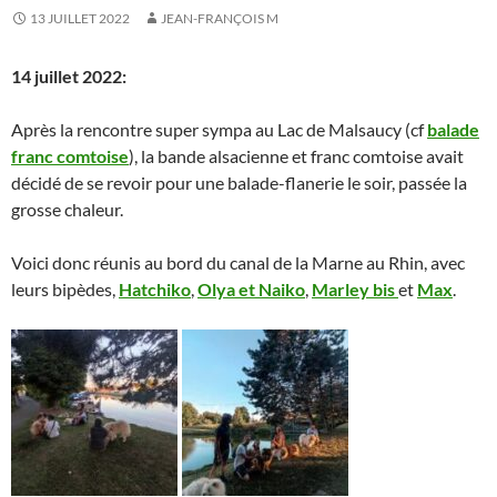
13 JUILLET 2022
JEAN-FRANÇOIS M
14 juillet 2022:
Après la rencontre super sympa au Lac de Malsaucy (cf
balade
franc comtoise
), la bande alsacienne et franc comtoise avait
décidé de se revoir pour une balade-flanerie le soir, passée la
grosse chaleur.
Voici donc réunis au bord du canal de la Marne au Rhin, avec
leurs bipèdes,
Hatchiko
,
Olya et Naiko
,
Marley bis
et
Max
.