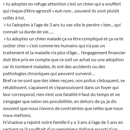
« tu adoptes en refuge attention c’est un chien qui a souffert
qui risque d’être agressif » euh non…souvent ils sont plutôt
collés à toi,
» tu l’adoptes à l’age de 3 ans tu vas vite le perdre » ben…qui
connait sa durée de vie….,
» tu adoptes un chien malade ça va être compliqué et ça va te
coûter cher » c’est comme les humains qui n’a pas un
traitement et la maladie n’a plus d’âge… l’engagement financier
doit être pris en compte que ce soit un achat ou une adoption
car ils tombent malades, ils ont des accidents ou des
pathologies chroniques qui peuvent survenir…
Bref ce ne sont que des idées reçues, nos poilus s’éduquent, se
rétablissent, s’apaisent et s’epanouissent dans un foyer qui
leur correspond, rien n’est une fatalité il faut du temps et ne
s’engager que selon ses possibilités, en dehors de ça, je dis
souvent que nous n’avons de contraintes que celles que nous
nous mettons.
N’shadow a rejoint notre famille il y a 3 ans à l’age de 5 ans en
sachant qu’il souffrait d’un pemphigus folliacé assorti d’un