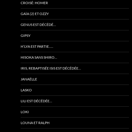
CROISÉ: HOMER
GAÏA (2) ET OZZY
GENUS EST DÉCÉDÉ…
GIPSY
H’LYA EST PARTIE…..
HISOKA SANS SHIRO…
IRIS, REBAPTISÉE ISIS EST DÉCÉDÉE…
JANAËLLE
LASKO
LILI EST DÉCÉDÉE…
LOKI
LOUNA ET RALPH