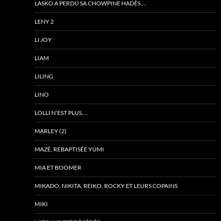
LASKO A PERDU SA CHOWPINE HADÈS….
LENY 2
LI JOY
LIAM
LILING
LINO
LOLLI N’EST PLUS….
MARLEY (2)
MAZÉ, REBAPTISÉE YUMI
MIA ET BOOMER
MIKADO, NIKITA, REIKO, ROCKY ET LEURS COPAINS
MIKI