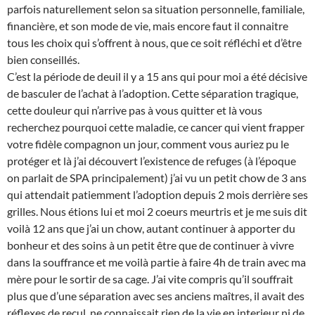
parfois naturellement selon sa situation personnelle, familiale,
financière, et son mode de vie, mais encore faut il connaitre
tous les choix qui s’offrent à nous, que ce soit réfléchi et d’être
bien conseillés.
C’est la période de deuil il y a 15 ans qui pour moi a été décisive
de basculer de l’achat à l’adoption. Cette séparation tragique,
cette douleur qui n’arrive pas à vous quitter et là vous
recherchez pourquoi cette maladie, ce cancer qui vient frapper
votre fidèle compagnon un jour, comment vous auriez pu le
protéger et là j’ai découvert l’existence de refuges (à l’époque
on parlait de SPA principalement) j’ai vu un petit chow de 3 ans
qui attendait patiemment l’adoption depuis 2 mois derrière ses
grilles. Nous étions lui et moi 2 coeurs meurtris et je me suis dit
voilà 12 ans que j’ai un chow, autant continuer à apporter du
bonheur et des soins à un petit être que de continuer à vivre
dans la souffrance et me voilà partie à faire 4h de train avec ma
mère pour le sortir de sa cage. J’ai vite compris qu’il souffrait
plus que d’une séparation avec ses anciens maîtres, il avait des
réflexes de recul, ne connaissait rien de la vie en interieur ni de