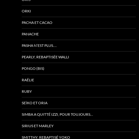
ORKI
PACHA ET CACAO
PANACHE
PASHA N’EST PLUS….
PEARLY, REBAPTISÉE WALLI
PONGO (BIS)
RAÉLIE
RUBY
SEÏKO ET ORIA
SIMBA A QUITTÉ IZZI, POUR TOUJOURS…
SIRIUS ET MARLEY
SMITTHY, REBAPTISÉ YOKO