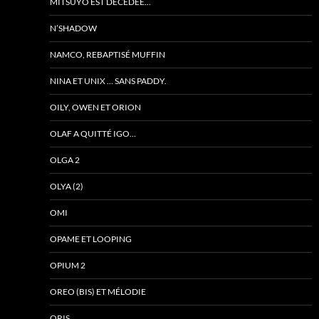
MITSUYO EST DÉCÉDÉE…
N’SHADOW
NAMCO, REBAPTISÉ MUFFIN
NINA ET UNIX … SANS PADDY.
OILY, OWEN ET ORION
OLAF A QUITTÉ IGO…
OLGA 2
OLYA (2)
OMI
OPAME ET LOOPING
OPIUM 2
OREO (BIS) ET MÉLODIE
ORIS