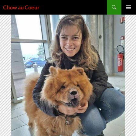
Aller
Recherche
Chow au Coeur
au
MENU
contenu
PRINCI