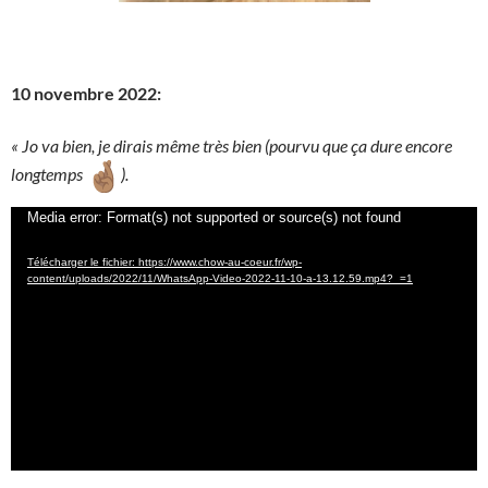
10 novembre 2022:
« Jo va bien, je dirais même très bien (pourvu que ça dure encore
longtemps
).
Lecteur
Media error: Format(s) not supported or source(s) not found
vidéo
Télécharger le fichier: https://www.chow-au-coeur.fr/wp-
content/uploads/2022/11/WhatsApp-Video-2022-11-10-a-13.12.59.mp4?_=1