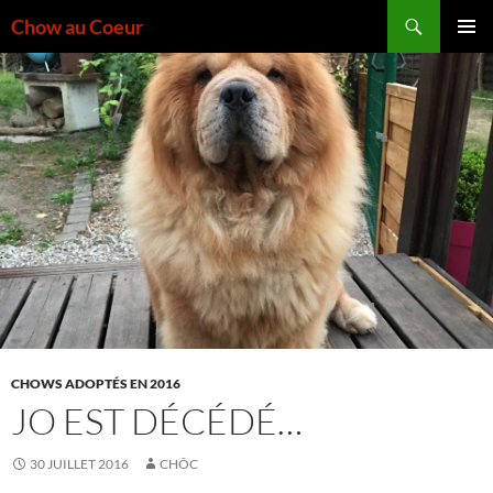
Aller
Recherche
Chow au Coeur
au
MENU
contenu
PRINCI
CHOWS ADOPTÉS EN 2016
JO EST DÉCÉDÉ…
30 JUILLET 2016
CHÔC