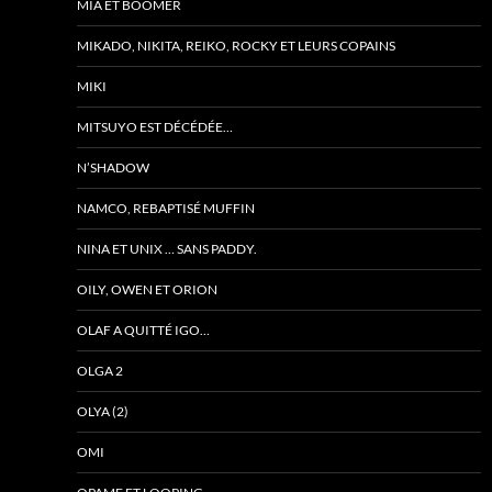
MIA ET BOOMER
MIKADO, NIKITA, REIKO, ROCKY ET LEURS COPAINS
MIKI
MITSUYO EST DÉCÉDÉE…
N’SHADOW
NAMCO, REBAPTISÉ MUFFIN
NINA ET UNIX … SANS PADDY.
OILY, OWEN ET ORION
OLAF A QUITTÉ IGO…
OLGA 2
OLYA (2)
OMI