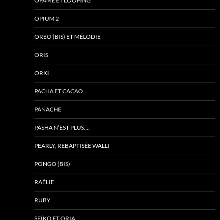
OPAME ET LOOPING
OPIUM 2
OREO (BIS) ET MÉLODIE
ORIS
ORKI
PACHA ET CACAO
PANACHE
PASHA N’EST PLUS….
PEARLY, REBAPTISÉE WALLI
PONGO (BIS)
RAÉLIE
RUBY
SEÏKO ET ORIA