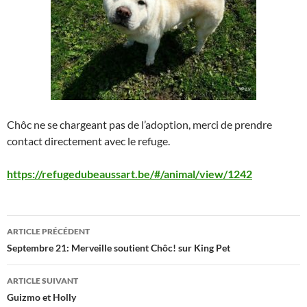
Chôc ne se chargeant pas de l’adoption, merci de prendre
contact directement avec le refuge.
https://refugedubeaussart.be/#
/animal/view/1242
Navigation
ARTICLE PRÉCÉDENT
des
Septembre 21: Merveille soutient Chôc! sur King Pet
articles
ARTICLE SUIVANT
Guizmo et Holly