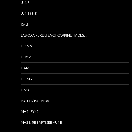
JUNE
JUNE (BIS)
KALI
LASKO A PERDU SA CHOWPINE HADÈS….
LENY 2
LI JOY
LIAM
LILING
LINO
LOLLI N’EST PLUS….
MARLEY (2)
MAZÉ, REBAPTISÉE YUMI