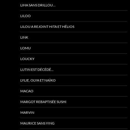
LIHA SANS DRILLOU…
LILOO
LILOU A REJOINT HITA ET HÉLIOS
LINK
LOMU
LOUCKY
LUTIN EST DÉCÉDÉ…
LYLIE, OLYA ET NAÏKO
MACAO
MARGOT REBAPTISÉE SUSHI
MARVIN
MAURICE SANS YING