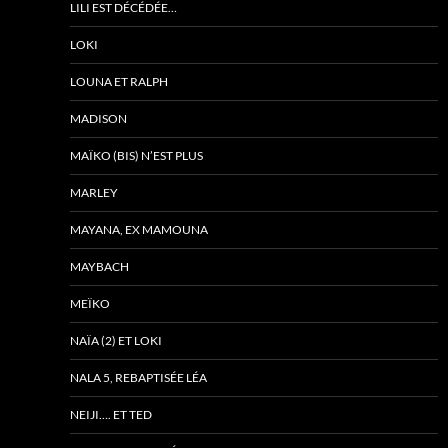
LILI EST DÉCÉDÉE…
LOKI
LOUNA ET RALPH
MADISON
MAÏKO (BIS) N’EST PLUS
MARLEY
MAYANA, EX MAMOUNA
MAYBACH
MEÏKO
NAÏA (2) ET LOKI
NALA 5, REBAPTISÉE LÉA
NEIJI…. ET TED