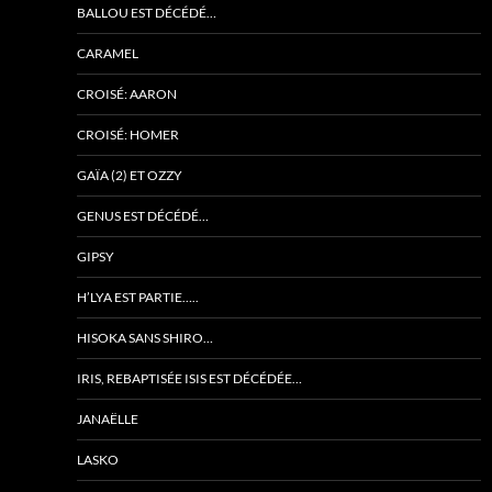
BALLOU EST DÉCÉDÉ…
CARAMEL
CROISÉ: AARON
CROISÉ: HOMER
GAÏA (2) ET OZZY
GENUS EST DÉCÉDÉ…
GIPSY
H’LYA EST PARTIE…..
HISOKA SANS SHIRO…
IRIS, REBAPTISÉE ISIS EST DÉCÉDÉE…
JANAËLLE
LASKO