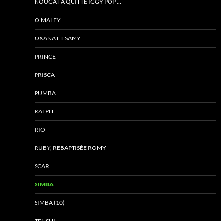
NOUGAT A QUITTÉ IGGY POP …
O’MALEY
OXANA ET SAMY
PRINCE
PRISCA
PUMBA
RALPH
RIO
RUBY, REBAPTISÉE ROMY
SCAR
SIMBA
SIMBA (10)
TENSHI