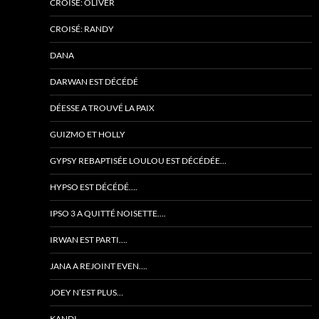
CROISÉ: OLIVER
CROISÉ: RANDY
DANA
DARWAN EST DÉCÉDÉ
DÉESSE A TROUVÉ LA PAIX
GUIZMO ET HOLLY
GYPSY REBAPTISÉE LOULOU EST DÉCÉDÉE…
HYPSO EST DÉCÉDÉ….
IPSO 3 A QUITTÉ NOISETTE….
IRWAN EST PARTI….
JANA A REJOINT EVEN….
JOEY N’EST PLUS…
KANDI