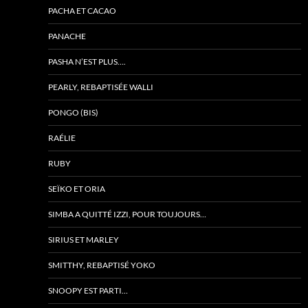
PACHA ET CACAO
PANACHE
PASHA N’EST PLUS….
PEARLY, REBAPTISÉE WALLI
PONGO (BIS)
RAÉLIE
RUBY
SEÏKO ET ORIA
SIMBA A QUITTÉ IZZI, POUR TOUJOURS…
SIRIUS ET MARLEY
SMITTHY, REBAPTISÉ YOKO
SNOOPY EST PARTI…