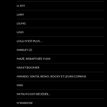
LI JOY
LIAM
LILING
LINO
LOLLI N’EST PLUS….
MARLEY (2)
MAZÉ, REBAPTISÉE YUMI
MIA ET BOOMER
MIKADO, NIKITA, REIKO, ROCKY ET LEURS COPAINS
MIKI
MITSUYO EST DÉCÉDÉE…
N’SHADOW