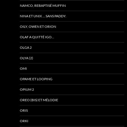
NAMCO, REBAPTISÉ MUFFIN
NINA ET UNIX … SANS PADDY.
OILY, OWEN ET ORION
OLAF A QUITTÉ IGO…
OLGA 2
OLYA (2)
OMI
OPAME ET LOOPING
OPIUM 2
OREO (BIS) ET MÉLODIE
ORIS
ORKI