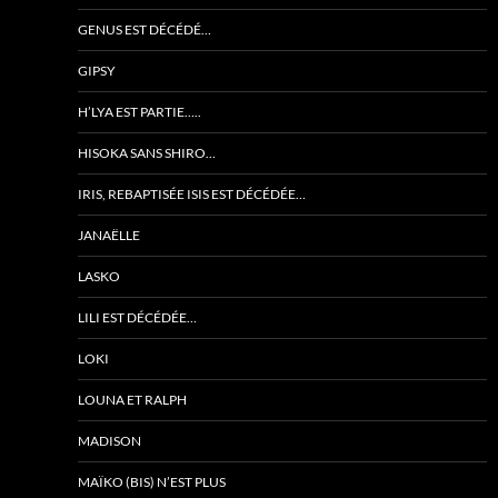
GENUS EST DÉCÉDÉ…
GIPSY
H’LYA EST PARTIE…..
HISOKA SANS SHIRO…
IRIS, REBAPTISÉE ISIS EST DÉCÉDÉE…
JANAËLLE
LASKO
LILI EST DÉCÉDÉE…
LOKI
LOUNA ET RALPH
MADISON
MAÏKO (BIS) N’EST PLUS