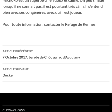
Michoko est un superbe chien doux et calme. Un peu timide
lorsqu’il ne connait pas, il est pourtant très câlin. Il s’entend
bien avec ses congénères, avec qui il est joueur.
Pour toute information, contacter le Refuge de Rennes
Navigation
ARTICLE PRÉCÉDENT
des
7 Octobre 2017: balade de Chôc au lac d’Acquigny
articles
ARTICLE SUIVANT
Docker
CHOW-CHOWS