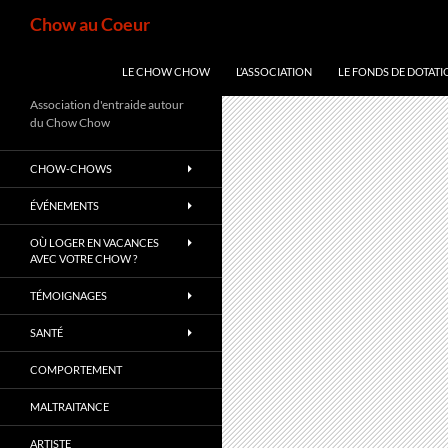
Aller
Recherche
Chow au Coeur
au
contenu
LE CHOW CHOW
L’ASSOCIATION
LE FONDS DE DOTATI
Association d'entraide autour
du Chow Chow
CHOW-CHOWS
ÉVÉNEMENTS
OÙ LOGER EN VACANCES
AVEC VOTRE CHOW ?
TÉMOIGNAGES
SANTÉ
COMPORTEMENT
MALTRAITANCE
ARTISTE