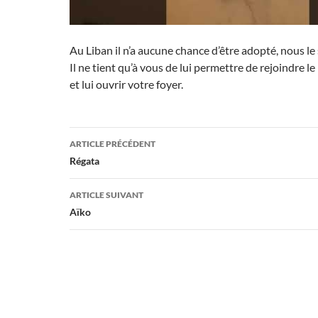
Au Liban il n’a aucune chance d’être adopté, nous le
Il ne tient qu’à vous de lui permettre de rejoindre 
et lui ouvrir votre foyer.
Navigation
ARTICLE PRÉCÉDENT
des
Régata
articles
ARTICLE SUIVANT
Aïko