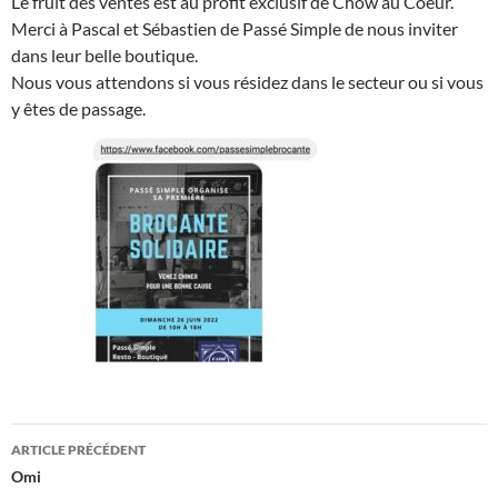
Le fruit des ventes est au profit exclusif de Chow au Coeur.
Merci à Pascal et Sébastien de Passé Simple de nous inviter
dans leur belle boutique.
Nous vous attendons si vous résidez dans le secteur ou si vous
y êtes de passage.
Navigation
ARTICLE PRÉCÉDENT
des
Omi