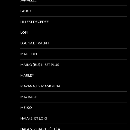
JANAËLLE
LASKO
LILI EST DÉCÉDÉE…
LOKI
LOUNA ET RALPH
MADISON
MAÏKO (BIS) N’EST PLUS
MARLEY
MAYANA, EX MAMOUNA
MAYBACH
MEÏKO
NAÏA (2) ET LOKI
NALA 5, REBAPTISÉE LÉA