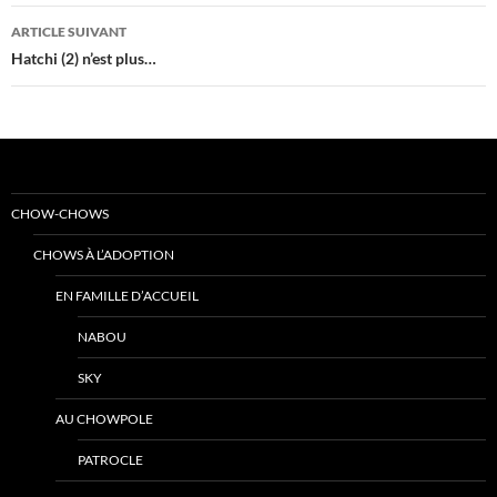
articles
ARTICLE SUIVANT
Hatchi (2) n’est plus…
CHOW-CHOWS
CHOWS À L’ADOPTION
EN FAMILLE D’ACCUEIL
NABOU
SKY
AU CHOWPOLE
PATROCLE