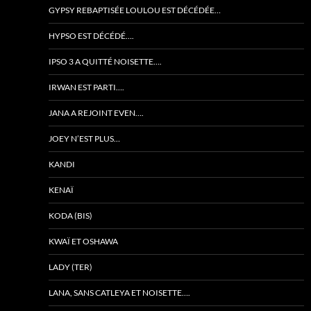
GYPSY REBAPTISÉE LOULOU EST DÉCÉDÉE…
HYPSO EST DÉCÉDÉ….
IPSO 3 A QUITTÉ NOISETTE….
IRWAN EST PARTI….
JANA A REJOINT EVEN….
JOEY N’EST PLUS…
KANDI
KENAÏ
KODA (BIS)
KWAÏ ET OSHAWA
LADY (TER)
LANA, SANS CATLEYA ET NOISETTE….