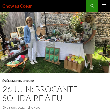
Aller
Recherche
Chow au Coeur
au
MENU
contenu
PRINCI
ÉVÉNEMENTS EN 2022
26 JUIN: BROCANTE
SOLIDAIRE À EU
23 JUIN 2022
CHÔC