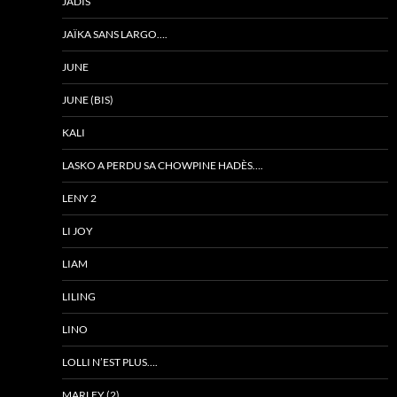
JADIS
JAÏKA SANS LARGO….
JUNE
JUNE (BIS)
KALI
LASKO A PERDU SA CHOWPINE HADÈS….
LENY 2
LI JOY
LIAM
LILING
LINO
LOLLI N’EST PLUS….
MARLEY (2)