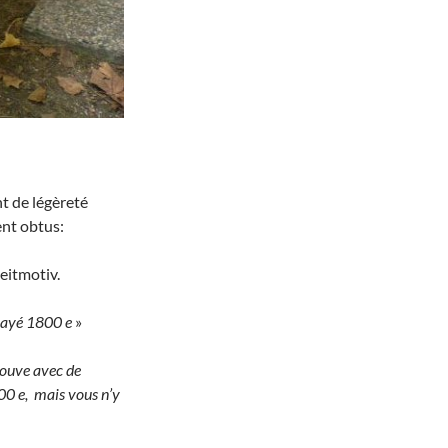
nt de légèreté
ent obtus:
leitmotiv.
i payé 1800 e
»
rouve avec de
1800 e, mais vous n’y