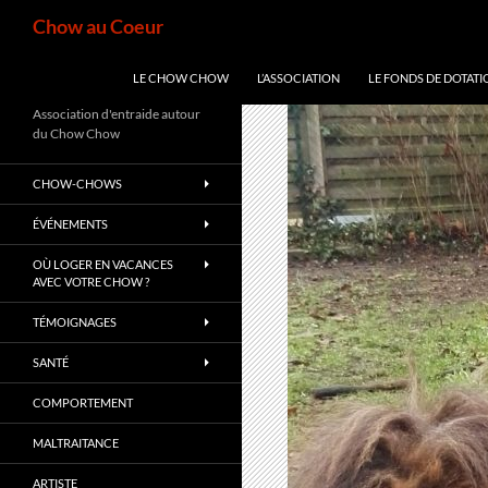
Aller
Recherche
Chow au Coeur
au
contenu
LE CHOW CHOW
L’ASSOCIATION
LE FONDS DE DOTATI
Association d'entraide autour
du Chow Chow
CHOW-CHOWS
ÉVÉNEMENTS
OÙ LOGER EN VACANCES
AVEC VOTRE CHOW ?
TÉMOIGNAGES
SANTÉ
COMPORTEMENT
MALTRAITANCE
ARTISTE