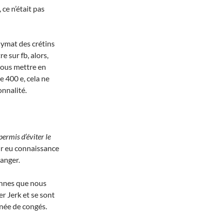
 ce n’était pas
ymat des crétins
e sur fb, alors,
 vous mettre en
e 400 e, cela ne
onnalité.
permis d’éviter le
ir eu connaissance
anger.
sonnes que nous
r Jerk et se sont
née de congés.