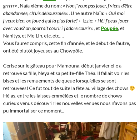
grrrrr
« , Naïa xième du nom: «
Non j’veux pas jouer, j’viens d’être
abandonnée, ch’uis déboussolée
« . Une autre Naïa: «
Oui moi
j’veux bien, on joue à qui la plus forte?
» Izzie: «
Hé! j’peux jouer
avec vous? on pourrait courir? j’adore
courir
« , et
Poupée
, et
Nahitys, et MeiLin, etc, etc….
Vous l’aurez compris, cette fin d’année, et le début de l’autre,
ont été plutôt joyeuses au Chowpôle.
Cerise sur le gâteau pour Mamouna, début janvier elle a
retrouvé sa fille, Neya et sa petite-fille Théa. Il fallait voir les
bises et les remuements de queue lorsqu’elles se sont
retrouvées! Ce fut tout de suite la fête au village des chows
Hélas, entre les laisses emmêlées et le nombre de chows
curieux venus découvrir les nouvelles venues nous n’avons pas
pu immortaliser ce moment…