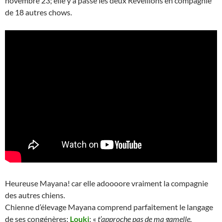
novembre 23; elle y a passé les deux Réveillons en compagnie
de 18 autres chows.
Heureuse Mayana! car elle adoooore vraiment la compagnie
des autres chiens.
Chienne d’élevage Mayana comprend parfaitement le langage
de ses congénères:
Louki
: «
t’approche pas de ma gamelle,