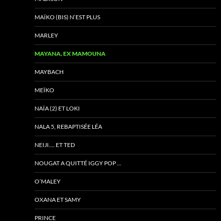
MAÏKO (BIS) N’EST PLUS
MARLEY
MAYANA, EX MAMOUNA
MAYBACH
MEÏKO
NAÏA (2) ET LOKI
NALA 5, REBAPTISÉE LÉA
NEIJI…. ET TED
NOUGAT A QUITTÉ IGGY POP …
O’MALEY
OXANA ET SAMY
PRINCE