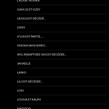
CROISÉ: HOMER
GAÏA (2) ET OZZY
GENUS EST DÉCÉDÉ…
GIPSY
H’LYA EST PARTIE…..
HISOKA SANS SHIRO…
IRIS, REBAPTISÉE ISIS EST DÉCÉDÉE…
JANAËLLE
LASKO
LILI EST DÉCÉDÉE…
LOKI
LOUNA ET RALPH
MADISON