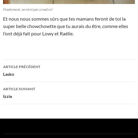
Finalement, on n’est pas si mal ici!
Et nous nous sommes sûrs que tes mamans feront de toi la
super belle chowchowtte que tu aurais du être, comme elles
l’ont déjà fait pour Lowy et Raélie.
Navigation
ARTICLE PRÉCÉDENT
des
Lasko
articles
ARTICLE SUIVANT
Izzie