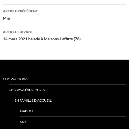
Navigation
ARTICLE PRÉCÉDENT
des
Mia
articles
ARTICLE SUIVANT
14 mars 2021 balade à Maisons-Laffitte (78)
CHOW-CHOWS
CHOWS À L’ADOPTION
EN FAMILLE D’ACCUEIL
NABOU
SKY