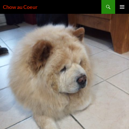
Aller
Recherche
Chow au Coeur
au
MENU
contenu
PRINCI