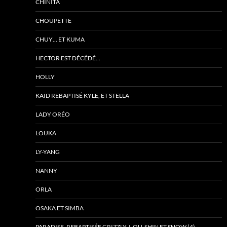
CHINITA
CHOUPETTE
CHUY… ET KUMA
HECTOR EST DÉCÉDÉ…
HOLLY
KAÏD REBAPTISÉ KYLE, ET STELLA
LADY ORÉO
LOUKA
LY-YANG
NANNY
ORLA
OSAKA ET SIMBA
PARADISE, REBAPTISÉE GRIZZLY, I-OU-SHIN ET SNOW (4)