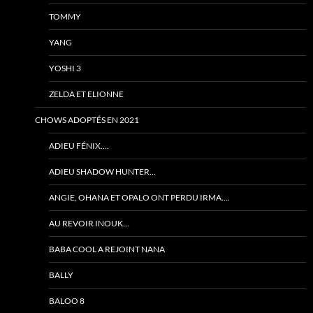
TOMMY
YANG
YOSHI 3
ZELDA ET ELIONNE
CHOWS ADOPTÉS EN 2021
ADIEU FÉNIX….
ADIEU SHADOW HUNTER…
ANGIE, OHANA ET OPALO ONT PERDU IRMA….
AU REVOIR INOUK…
BABA COOL A REJOINT NANA
BALLY
BALOO 8