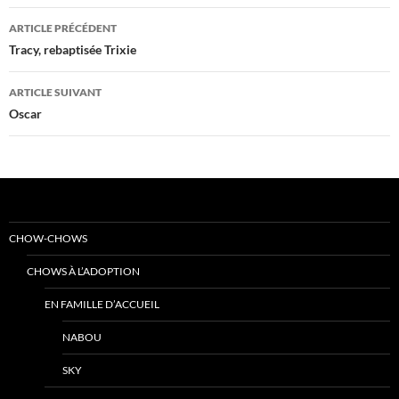
Navigation
ARTICLE PRÉCÉDENT
des
Tracy, rebaptisée Trixie
articles
ARTICLE SUIVANT
Oscar
CHOW-CHOWS
CHOWS À L’ADOPTION
EN FAMILLE D’ACCUEIL
NABOU
SKY