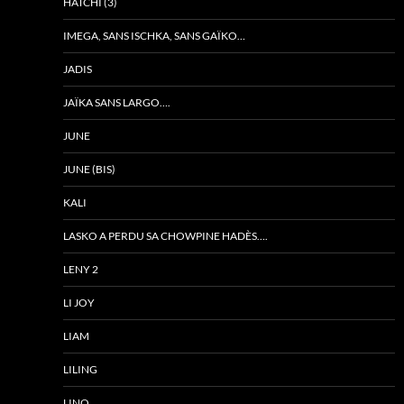
HATCHI (3)
IMEGA, SANS ISCHKA, SANS GAÏKO…
JADIS
JAÏKA SANS LARGO….
JUNE
JUNE (BIS)
KALI
LASKO A PERDU SA CHOWPINE HADÈS….
LENY 2
LI JOY
LIAM
LILING
LINO