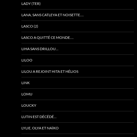
LADY (TER)
LANA, SANS CATLEYA ET NOISETTE….
LASCO (2)
LASCO A QUITTÉ CE MONDE….
LIHA SANS DRILLOU…
LILOO
LILOU A REJOINT HITA ET HÉLIOS
LINK
LOMU
LOUCKY
LUTIN EST DÉCÉDÉ…
LYLIE, OLYA ET NAÏKO