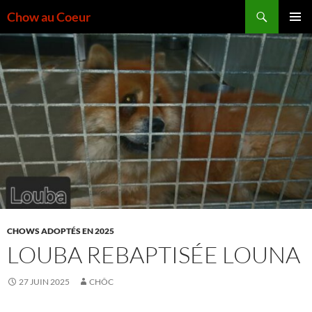
Aller
Recherche
Chow au Coeur
au
MENU
contenu
PRINCI
CHOWS ADOPTÉS EN 2025
LOUBA REBAPTISÉE LOUNA
27 JUIN 2025
CHÔC