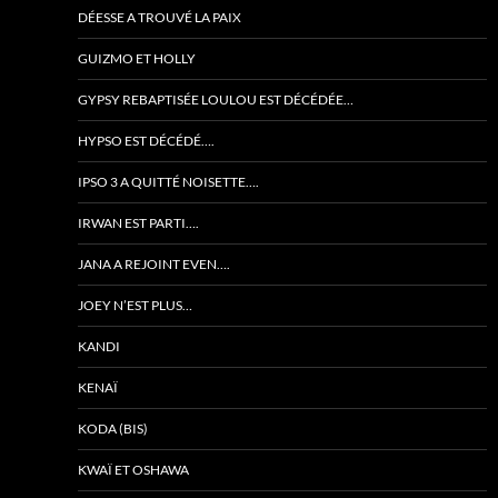
DÉESSE A TROUVÉ LA PAIX
GUIZMO ET HOLLY
GYPSY REBAPTISÉE LOULOU EST DÉCÉDÉE…
HYPSO EST DÉCÉDÉ….
IPSO 3 A QUITTÉ NOISETTE….
IRWAN EST PARTI….
JANA A REJOINT EVEN….
JOEY N’EST PLUS…
KANDI
KENAÏ
KODA (BIS)
KWAÏ ET OSHAWA