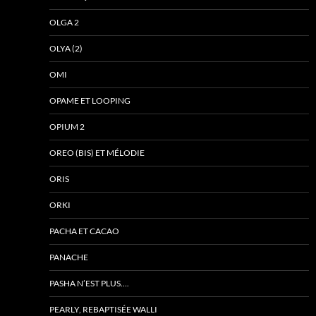
OLGA 2
OLYA (2)
OMI
OPAME ET LOOPING
OPIUM 2
OREO (BIS) ET MÉLODIE
ORIS
ORKI
PACHA ET CACAO
PANACHE
PASHA N’EST PLUS….
PEARLY, REBAPTISÉE WALLI