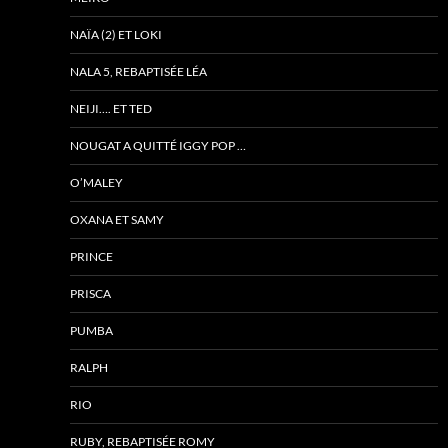
NAÏA (2) ET LOKI
NALA 5, REBAPTISÉE LÉA
NEIJI…. ET TED
NOUGAT A QUITTÉ IGGY POP …
O’MALEY
OXANA ET SAMY
PRINCE
PRISCA
PUMBA
RALPH
RIO
RUBY, REBAPTISÉE ROMY