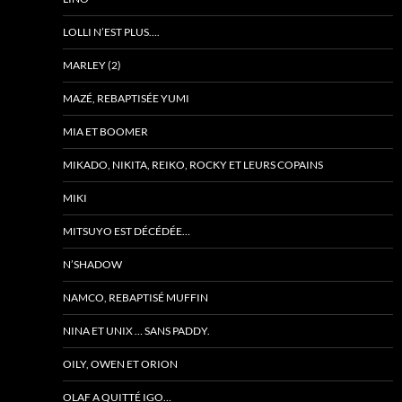
LOLLI N’EST PLUS….
MARLEY (2)
MAZÉ, REBAPTISÉE YUMI
MIA ET BOOMER
MIKADO, NIKITA, REIKO, ROCKY ET LEURS COPAINS
MIKI
MITSUYO EST DÉCÉDÉE…
N’SHADOW
NAMCO, REBAPTISÉ MUFFIN
NINA ET UNIX … SANS PADDY.
OILY, OWEN ET ORION
OLAF A QUITTÉ IGO…