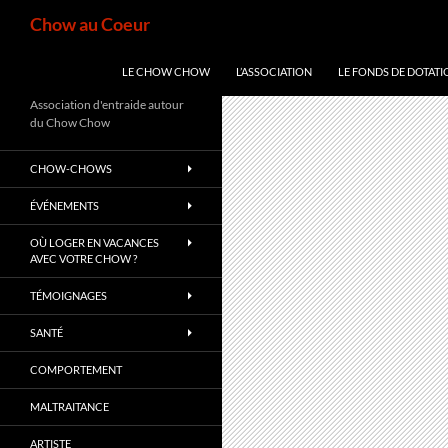
Aller
Recherche
Chow au Coeur
au
contenu
LE CHOW CHOW
L’ASSOCIATION
LE FONDS DE DOTATI
Association d'entraide autour
du Chow Chow
CHOW-CHOWS
ÉVÉNEMENTS
OÙ LOGER EN VACANCES
AVEC VOTRE CHOW ?
TÉMOIGNAGES
SANTÉ
COMPORTEMENT
MALTRAITANCE
ARTISTE