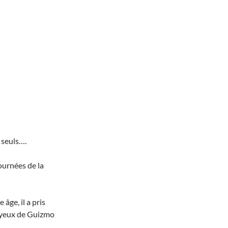
 seuls….
ournées de la
âge, il a pris
s yeux de Guizmo