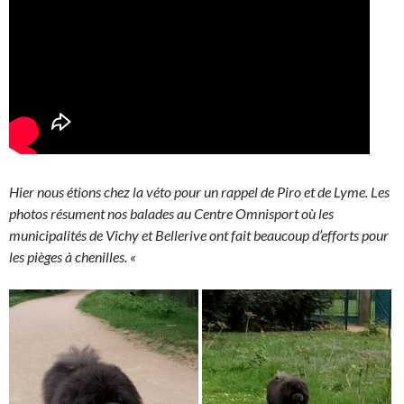
Hier nous étions chez la véto pour un rappel de Piro et de Lyme. Les
photos résument nos balades au Centre Omnisport où les
municipalités de Vichy et Bellerive ont fait beaucoup d’efforts pour
les pièges à chenilles. «