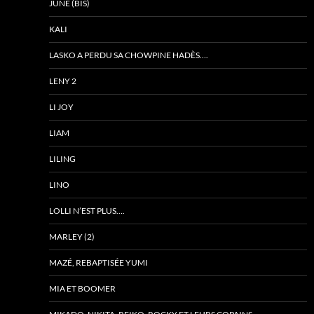
JUNE (BIS)
KALI
LASKO A PERDU SA CHOWPINE HADÈS….
LENY 2
LI JOY
LIAM
LILING
LINO
LOLLI N’EST PLUS….
MARLEY (2)
MAZÉ, REBAPTISÉE YUMI
MIA ET BOOMER