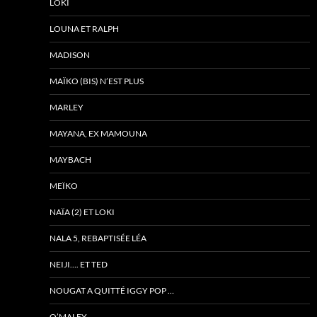
LOKI
LOUNA ET RALPH
MADISON
MAÏKO (BIS) N’EST PLUS
MARLEY
MAYANA, EX MAMOUNA
MAYBACH
MEÏKO
NAÏA (2) ET LOKI
NALA 5, REBAPTISÉE LÉA
NEIJI…. ET TED
NOUGAT A QUITTÉ IGGY POP …
O’MALEY