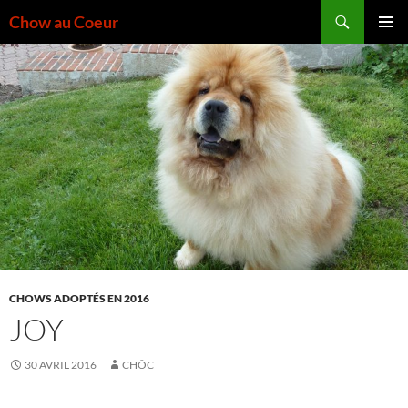
Aller
Recherche
Chow au Coeur
au
MENU
contenu
PRINCI
CHOWS ADOPTÉS EN 2016
JOY
30 AVRIL 2016
CHÔC