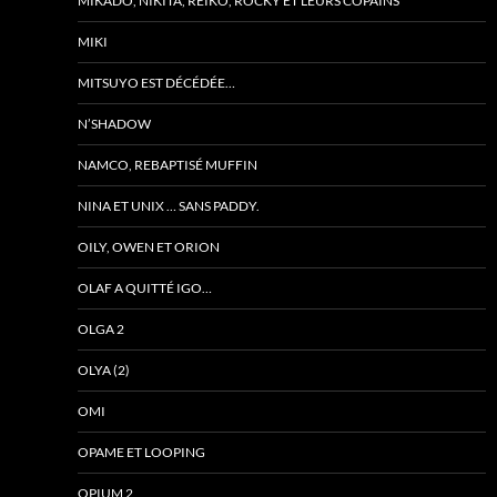
MIKADO, NIKITA, REIKO, ROCKY ET LEURS COPAINS
MIKI
MITSUYO EST DÉCÉDÉE…
N’SHADOW
NAMCO, REBAPTISÉ MUFFIN
NINA ET UNIX … SANS PADDY.
OILY, OWEN ET ORION
OLAF A QUITTÉ IGO…
OLGA 2
OLYA (2)
OMI
OPAME ET LOOPING
OPIUM 2