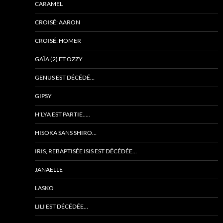
CARAMEL
CROISÉ: AARON
CROISÉ: HOMER
GAÏA (2) ET OZZY
GENUS EST DÉCÉDÉ…
GIPSY
H’LYA EST PARTIE…..
HISOKA SANS SHIRO…
IRIS, REBAPTISÉE ISIS EST DÉCÉDÉE…
JANAËLLE
LASKO
LILI EST DÉCÉDÉE…