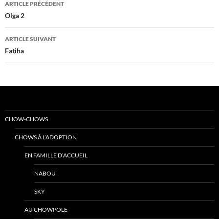
ARTICLE PRÉCÉDENT
des
Olga 2
articles
ARTICLE SUIVANT
Fatiha
CHOW-CHOWS
CHOWS À L’ADOPTION
EN FAMILLE D’ACCUEIL
NABOU
SKY
AU CHOWPOLE