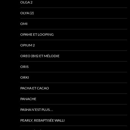
OLGA 2
OLYA (2)
OMI
OPAME ET LOOPING
OPIUM 2
OREO (BIS) ET MÉLODIE
ORIS
ORKI
PACHA ET CACAO
PANACHE
PASHA N’EST PLUS….
PEARLY, REBAPTISÉE WALLI