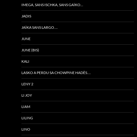
IMEGA, SANS ISCHKA, SANS GAÏKO…
JADIS
JAÏKA SANS LARGO….
JUNE
JUNE (BIS)
KALI
LASKO A PERDU SA CHOWPINE HADÈS….
LENY 2
LI JOY
LIAM
LILING
LINO