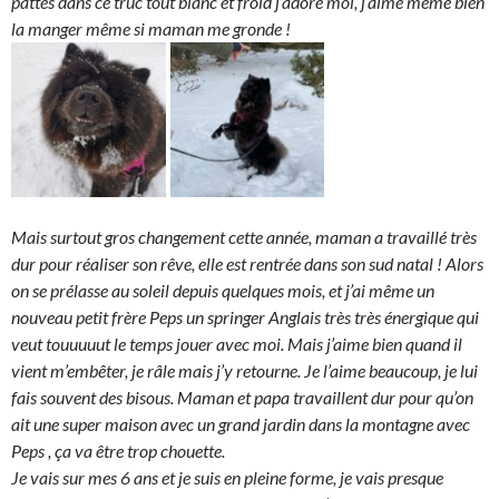
pattes dans ce truc tout blanc et froid j’adore moi, j’aime même bien
la manger même si maman me gronde !
Mais surtout gros changement cette année, maman a travaillé très
dur pour réaliser son rêve, elle est rentrée dans son sud natal ! Alors
on se prélasse au soleil depuis quelques mois, et j’ai même un
nouveau petit frère Peps un springer Anglais très très énergique qui
veut touuuuut le temps jouer avec moi. Mais j’aime bien quand il
vient m’embêter, je râle mais j’y retourne. Je l’aime beaucoup, je lui
fais souvent des bisous. Maman et papa travaillent dur pour qu’on
ait une super maison avec un grand jardin dans la montagne avec
Peps , ça va être trop chouette.
Je vais sur mes 6 ans et je suis en pleine forme, je vais presque