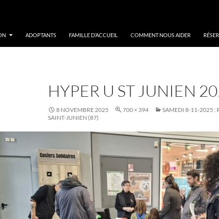
ON
ADOPTANTS
FAMILLE D’ACCUEIL
COMMENT NOUS AIDER
RÉSER
HYPER U ST JUNIEN 20
8 NOVEMBRE 2025
700 × 394
SAMEDI 8-11-2025 :
SAINT-JUNIEN (87)