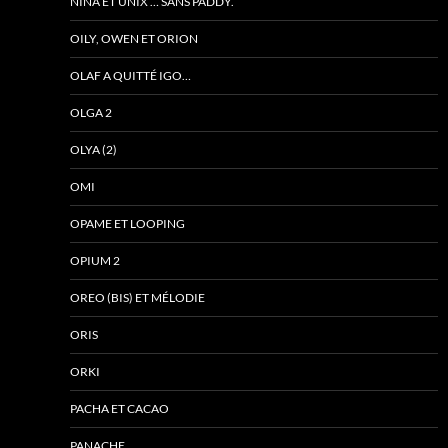
NINA ET UNIX … SANS PADDY.
OILY, OWEN ET ORION
OLAF A QUITTÉ IGO…
OLGA 2
OLYA (2)
OMI
OPAME ET LOOPING
OPIUM 2
OREO (BIS) ET MÉLODIE
ORIS
ORKI
PACHA ET CACAO
PANACHE