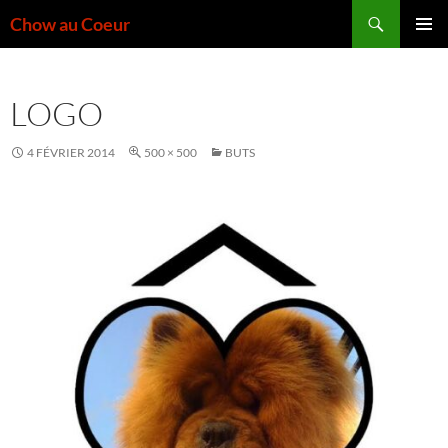
Aller
Recherche
Chow au Coeur
au
MENU
contenu
PRINCI
LOGO
4 FÉVRIER 2014
500 × 500
BUTS