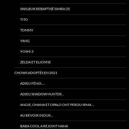
SWILBUR REBAPTISÉ SIMBA (9)
TITO
TOMMY
YANG
YOSHI 3
ZELDA ET ELIONNE
CHOWS ADOPTÉS EN 2021
ADIEU FÉNIX….
ADIEU SHADOW HUNTER…
ANGIE, OHANA ET OPALO ONT PERDU IRMA….
AU REVOIR INOUK…
BABA COOL A REJOINT NANA