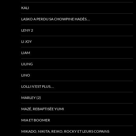
KALI
LASKO A PERDU SA CHOWPINE HADÈS….
LENY 2
LI JOY
LIAM
LILING
LINO
LOLLI N’EST PLUS….
MARLEY (2)
MAZÉ, REBAPTISÉE YUMI
MIA ET BOOMER
MIKADO, NIKITA, REIKO, ROCKY ET LEURS COPAINS