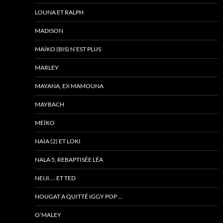
LOUNA ET RALPH
MADISON
MAÏKO (BIS) N’EST PLUS
MARLEY
MAYANA, EX MAMOUNA
MAYBACH
MEÏKO
NAÏA (2) ET LOKI
NALA 5, REBAPTISÉE LÉA
NEIJI…. ET TED
NOUGAT A QUITTÉ IGGY POP …
O’MALEY