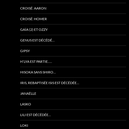
CROISÉ: AARON
CROISÉ: HOMER
GAÏA (2) ET OZZY
GENUS EST DÉCÉDÉ…
GIPSY
H’LYA EST PARTIE…..
HISOKA SANS SHIRO…
IRIS, REBAPTISÉE ISIS EST DÉCÉDÉE…
JANAËLLE
LASKO
LILI EST DÉCÉDÉE…
LOKI