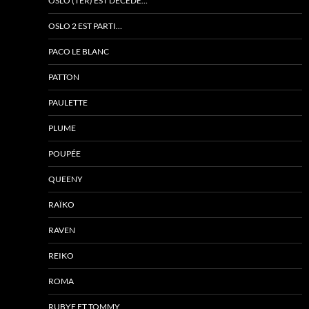
OSLO (TER) EST DÉCÉDÉ…
OSLO 2 EST PARTI…
PACO LE BLANC
PATTON
PAULETTE
PLUME
POUPÉE
QUEENY
RAÏKO
RAVEN
REIKO
ROMA
RUBYE ET TOMMY