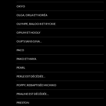
OKYO
OLGA, ORLA ET NORÉA
OLYMPE, BALOO 8 ET RYCKIE
OPIUM ET HOOLY
OUP’S SANS GINA…
PACO
PAKO ET MAYA
PEARL
PERLE EST DÉCÉDÉE…
POPPY, REBAPTISÉE MICHIKO
PRALINE EST DÉCÉDÉE…
PRESTON