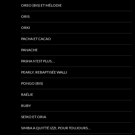
OREO (BIS) ET MÉLODIE
ORIS
ORKI
PACHA ET CACAO
PANACHE
PASHA N’EST PLUS….
PEARLY, REBAPTISÉE WALLI
PONGO (BIS)
RAÉLIE
RUBY
SEÏKO ET ORIA
SIMBA A QUITTÉ IZZI, POUR TOUJOURS…