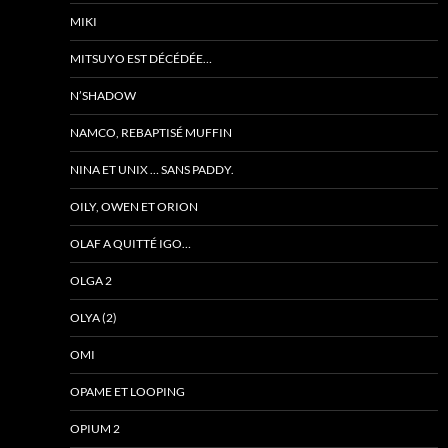
MIKI
MITSUYO EST DÉCÉDÉE…
N’SHADOW
NAMCO, REBAPTISÉ MUFFIN
NINA ET UNIX … SANS PADDY.
OILY, OWEN ET ORION
OLAF A QUITTÉ IGO…
OLGA 2
OLYA (2)
OMI
OPAME ET LOOPING
OPIUM 2