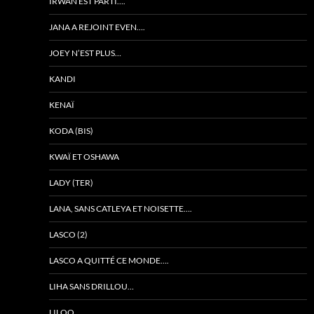
IRWAN EST PARTI….
JANA A REJOINT EVEN….
JOEY N’EST PLUS…
KANDI
KENAÏ
KODA (BIS)
KWAÏ ET OSHAWA
LADY (TER)
LANA, SANS CATLEYA ET NOISETTE….
LASCO (2)
LASCO A QUITTÉ CE MONDE….
LIHA SANS DRILLOU…
LILOO