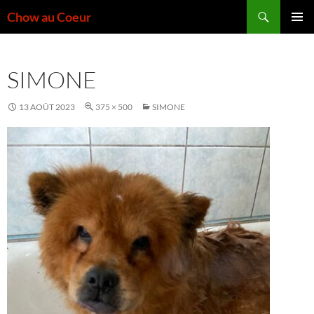
Aller
Recherche
Chow au Coeur
au
MENU
contenu
PRINCI
SIMONE
13 AOÛT 2023
375 × 500
SIMONE