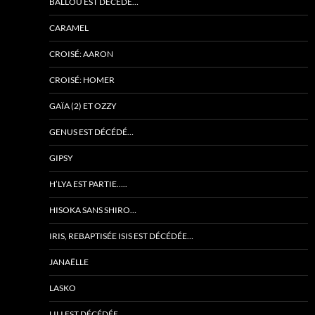
BALLOU EST DÉCÉDÉ…
CARAMEL
CROISÉ: AARON
CROISÉ: HOMER
GAÏA (2) ET OZZY
GENUS EST DÉCÉDÉ…
GIPSY
H’LYA EST PARTIE…..
HISOKA SANS SHIRO…
IRIS, REBAPTISÉE ISIS EST DÉCÉDÉE…
JANAËLLE
LASKO
LILI EST DÉCÉDÉE…