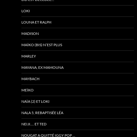
LOKI
LOUNA ET RALPH
MADISON
MAÏKO (BIS) N’EST PLUS
MARLEY
MAYANA, EX MAMOUNA
MAYBACH
MEÏKO
NAÏA (2) ET LOKI
NALA 5, REBAPTISÉE LÉA
NEIJI…. ET TED
NOUGAT A QUITTÉ IGGY POP …