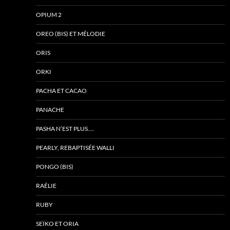
OPIUM 2
OREO (BIS) ET MÉLODIE
ORIS
ORKI
PACHA ET CACAO
PANACHE
PASHA N’EST PLUS….
PEARLY, REBAPTISÉE WALLI
PONGO (BIS)
RAÉLIE
RUBY
SEÏKO ET ORIA