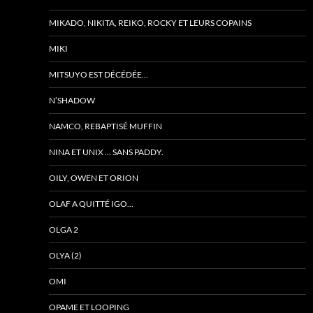
MIKADO, NIKITA, REIKO, ROCKY ET LEURS COPAINS
MIKI
MITSUYO EST DÉCÉDÉE…
N’SHADOW
NAMCO, REBAPTISÉ MUFFIN
NINA ET UNIX … SANS PADDY.
OILY, OWEN ET ORION
OLAF A QUITTÉ IGO…
OLGA 2
OLYA (2)
OMI
OPAME ET LOOPING