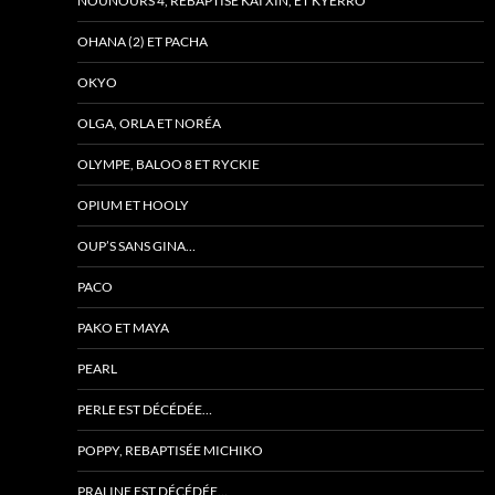
NOUNOURS 4, REBAPTISÉ KAÏ XIN, ET KYERRO
OHANA (2) ET PACHA
OKYO
OLGA, ORLA ET NORÉA
OLYMPE, BALOO 8 ET RYCKIE
OPIUM ET HOOLY
OUP’S SANS GINA…
PACO
PAKO ET MAYA
PEARL
PERLE EST DÉCÉDÉE…
POPPY, REBAPTISÉE MICHIKO
PRALINE EST DÉCÉDÉE…