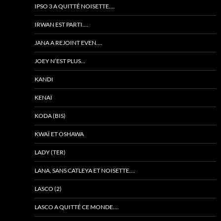
IPSO 3 A QUITTÉ NOISETTE….
IRWAN EST PARTI….
JANA A REJOINT EVEN….
JOEY N’EST PLUS…
KANDI
KENAÏ
KODA (BIS)
KWAÏ ET OSHAWA
LADY (TER)
LANA, SANS CATLEYA ET NOISETTE….
LASCO (2)
LASCO A QUITTÉ CE MONDE….