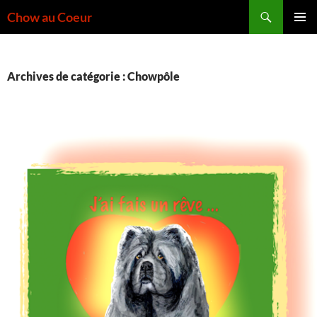
Aller
Recherche
Chow au Coeur
au
MENU
contenu
PRINCI
Archives de catégorie : Chowpôle