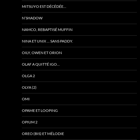
MITSUYO EST DÉCÉDÉE…
N’SHADOW
NAMCO, REBAPTISÉ MUFFIN
NINA ET UNIX … SANS PADDY.
OILY, OWEN ET ORION
OLAF A QUITTÉ IGO…
OLGA 2
OLYA (2)
OMI
OPAME ET LOOPING
OPIUM 2
OREO (BIS) ET MÉLODIE