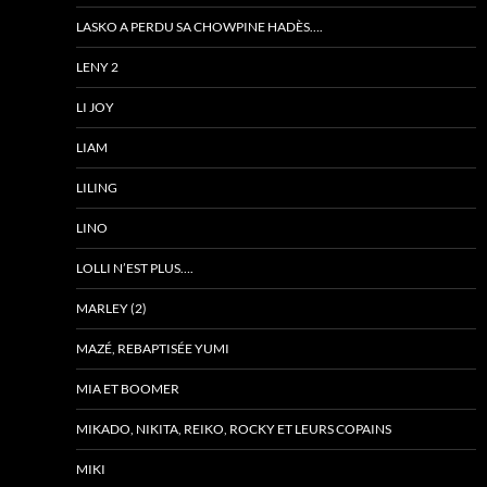
LASKO A PERDU SA CHOWPINE HADÈS….
LENY 2
LI JOY
LIAM
LILING
LINO
LOLLI N’EST PLUS….
MARLEY (2)
MAZÉ, REBAPTISÉE YUMI
MIA ET BOOMER
MIKADO, NIKITA, REIKO, ROCKY ET LEURS COPAINS
MIKI