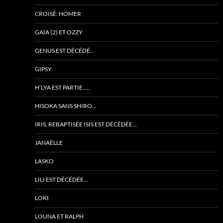
CROISÉ: HOMER
GAÏA (2) ET OZZY
GENUS EST DÉCÉDÉ…
GIPSY
H’LYA EST PARTIE…..
HISOKA SANS SHIRO…
IRIS, REBAPTISÉE ISIS EST DÉCÉDÉE…
JANAËLLE
LASKO
LILI EST DÉCÉDÉE…
LOKI
LOUNA ET RALPH