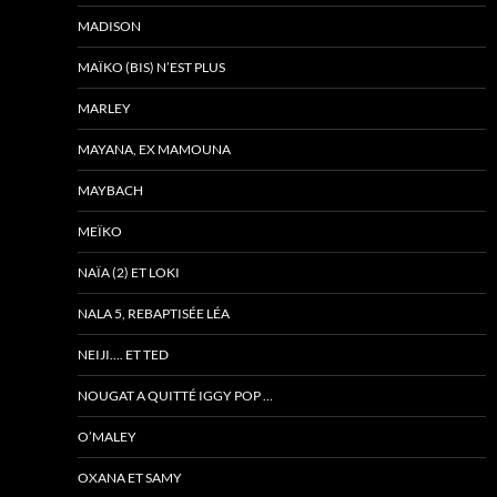
MADISON
MAÏKO (BIS) N’EST PLUS
MARLEY
MAYANA, EX MAMOUNA
MAYBACH
MEÏKO
NAÏA (2) ET LOKI
NALA 5, REBAPTISÉE LÉA
NEIJI…. ET TED
NOUGAT A QUITTÉ IGGY POP …
O’MALEY
OXANA ET SAMY