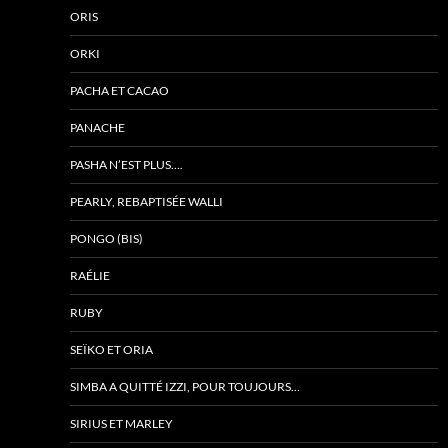
ORIS
ORKI
PACHA ET CACAO
PANACHE
PASHA N’EST PLUS….
PEARLY, REBAPTISÉE WALLI
PONGO (BIS)
RAÉLIE
RUBY
SEÏKO ET ORIA
SIMBA A QUITTÉ IZZI, POUR TOUJOURS…
SIRIUS ET MARLEY