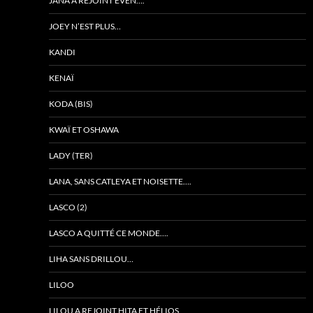
JANA A REJOINT EVEN….
JOEY N’EST PLUS…
KANDI
KENAÏ
KODA (BIS)
KWAÏ ET OSHAWA
LADY (TER)
LANA, SANS CATLEYA ET NOISETTE….
LASCO (2)
LASCO A QUITTÉ CE MONDE….
LIHA SANS DRILLOU…
LILOO
LILOU A REJOINT HITA ET HÉLIOS