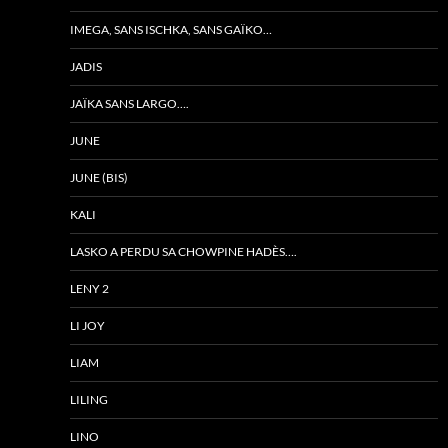
IMEGA, SANS ISCHKA, SANS GAÏKO…
JADIS
JAÏKA SANS LARGO….
JUNE
JUNE (BIS)
KALI
LASKO A PERDU SA CHOWPINE HADÈS….
LENY 2
LI JOY
LIAM
LILING
LINO