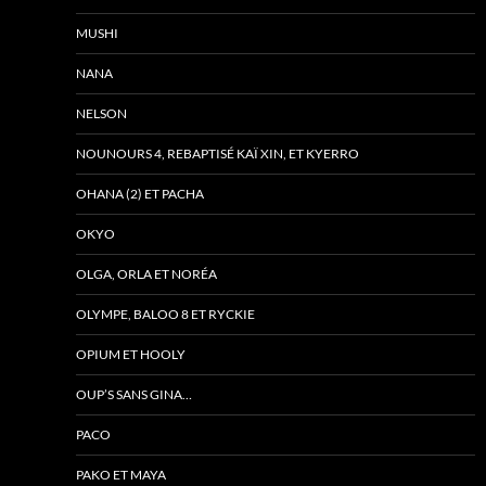
MUSHI
NANA
NELSON
NOUNOURS 4, REBAPTISÉ KAÏ XIN, ET KYERRO
OHANA (2) ET PACHA
OKYO
OLGA, ORLA ET NORÉA
OLYMPE, BALOO 8 ET RYCKIE
OPIUM ET HOOLY
OUP’S SANS GINA…
PACO
PAKO ET MAYA