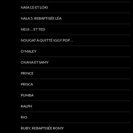
NAÏA (2) ET LOKI
NALA 5, REBAPTISÉE LÉA
NEIJI…. ET TED
NOUGAT A QUITTÉ IGGY POP …
O’MALEY
OXANA ET SAMY
PRINCE
PRISCA
PUMBA
RALPH
RIO
RUBY, REBAPTISÉE ROMY