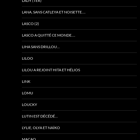
LADY (TER)
LANA, SANS CATLEYA ET NOISETTE….
LASCO (2)
LASCO A QUITTÉ CE MONDE….
LIHA SANS DRILLOU…
LILOO
LILOU A REJOINT HITA ET HÉLIOS
LINK
LOMU
LOUCKY
LUTIN EST DÉCÉDÉ…
LYLIE, OLYA ET NAÏKO
MACAO