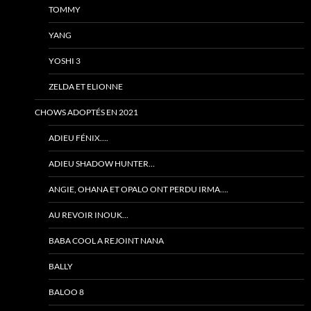
TOMMY
YANG
YOSHI 3
ZELDA ET ELIONNE
CHOWS ADOPTÉS EN 2021
ADIEU FÉNIX….
ADIEU SHADOW HUNTER…
ANGIE, OHANA ET OPALO ONT PERDU IRMA….
AU REVOIR INOUK…
BABA COOL A REJOINT NANA
BALLY
BALOO 8