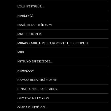
LOLLI N’EST PLUS….
MARLEY (2)
MAZÉ, REBAPTISÉE YUMI
MIA ET BOOMER
MIKADO, NIKITA, REIKO, ROCKY ET LEURS COPAINS
MIKI
MITSUYO EST DÉCÉDÉE…
N’SHADOW
NAMCO, REBAPTISÉ MUFFIN
NINA ET UNIX … SANS PADDY.
OILY, OWEN ET ORION
OLAF A QUITTÉ IGO…