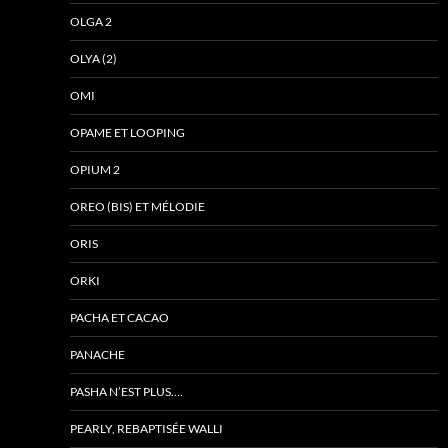
OLGA 2
OLYA (2)
OMI
OPAME ET LOOPING
OPIUM 2
OREO (BIS) ET MÉLODIE
ORIS
ORKI
PACHA ET CACAO
PANACHE
PASHA N’EST PLUS….
PEARLY, REBAPTISÉE WALLI