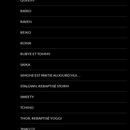
QUEENY
RAÏKO
RAVEN
REIKO
ROMA
RUBYE ET TOMMY
SAÏKA
SIMONE EST PARTIE AUJOURD’HUI….
STALOWN, REBAPTISÉ STORM
SWEETY
TCHINO
THOR, REBAPTISÉ YOGGI
ZHAO (2)