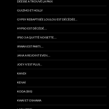
DÉESSE A TROUVÉ LA PAIX
GUIZMO ET HOLLY
GYPSY REBAPTISÉE LOULOU EST DÉCÉDÉE…
HYPSO EST DÉCÉDÉ….
IPSO 3 A QUITTÉ NOISETTE….
IRWAN EST PARTI….
JANA A REJOINT EVEN….
JOEY N’EST PLUS…
KANDI
KENAÏ
KODA (BIS)
KWAÏ ET OSHAWA