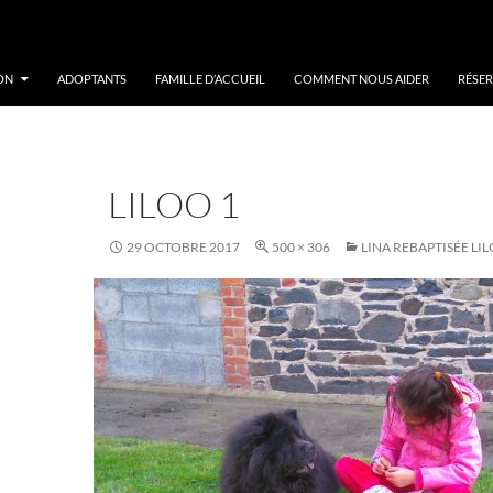
ON
ADOPTANTS
FAMILLE D’ACCUEIL
COMMENT NOUS AIDER
RÉSER
LILOO 1
29 OCTOBRE 2017
500 × 306
LINA REBAPTISÉE LI