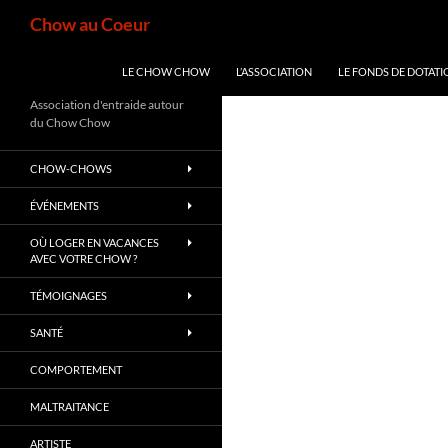
Aller
Recherche
Chow au Coeur
au
contenu
LE CHOW CHOW
L’ASSOCIATION
LE FONDS DE DOTATI
Association d'entraide autour
du Chow Chow
CHOW-CHOWS
ÉVÉNEMENTS
OÙ LOGER EN VACANCES
AVEC VOTRE CHOW ?
TÉMOIGNAGES
SANTÉ
COMPORTEMENT
MALTRAITANCE
ARTISTE