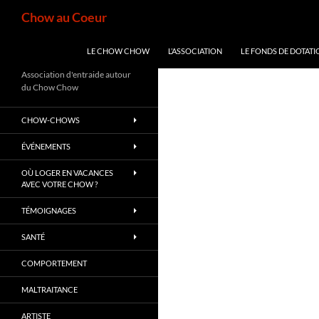
Aller
Recherche
Chow au Coeur
au
contenu
LE CHOW CHOW
L’ASSOCIATION
LE FONDS DE DOTATI
Association d'entraide autour
du Chow Chow
CHOW-CHOWS
ÉVÉNEMENTS
OÙ LOGER EN VACANCES
AVEC VOTRE CHOW ?
TÉMOIGNAGES
SANTÉ
COMPORTEMENT
MALTRAITANCE
ARTISTE