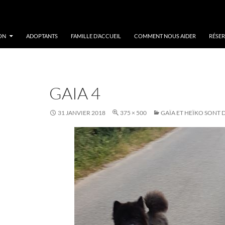
ON
ADOPTANTS
FAMILLE D’ACCUEIL
COMMENT NOUS AIDER
RÉSER
GAIA 4
31 JANVIER 2018
375 × 500
GAÏA ET HEÏKO SONT