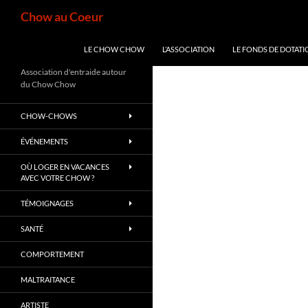
Aller
Recherche
Chow au Coeur
au
contenu
LE CHOW CHOW
L’ASSOCIATION
LE FONDS DE DOTATI
Association d'entraide autour
du Chow Chow
CHOW-CHOWS
ÉVÉNEMENTS
OÙ LOGER EN VACANCES
AVEC VOTRE CHOW ?
TÉMOIGNAGES
SANTÉ
COMPORTEMENT
MALTRAITANCE
ARTISTE