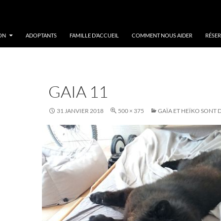
ON
ADOPTANTS
FAMILLE D’ACCUEIL
COMMENT NOUS AIDER
RÉSER
GAIA 11
31 JANVIER 2018
500 × 375
GAÏA ET HEÏKO SONT