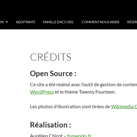
ON
ADOPTANTS
FAMILLE D’ACCUEIL
COMMENT NOUS AIDER
RÉSER
CRÉDITS
Open Source :
Ce site a été réalisé avec l’outil de gestion de conten
WordPress
et le thème Twenty Fourteen.
Les photos d’illustration sont tirées de
Wikimedia
Réalisation :
Aurélien Chirot –
funworks.fr