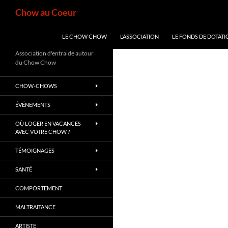
Aller
Recherche
Chow au Coeur
au
contenu
LE CHOW CHOW
L’ASSOCIATION
LE FONDS DE DOTATI
Association d'entraide autour
du Chow Chow
CHOW-CHOWS
ÉVÉNEMENTS
OÙ LOGER EN VACANCES
AVEC VOTRE CHOW ?
TÉMOIGNAGES
SANTÉ
COMPORTEMENT
MALTRAITANCE
ARTISTE