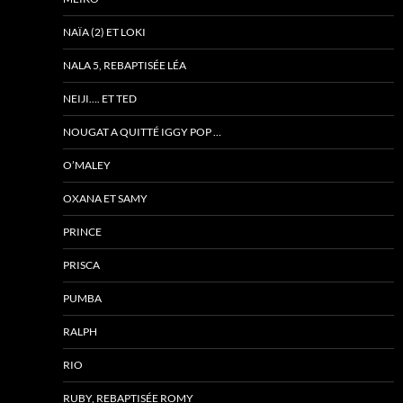
NAÏA (2) ET LOKI
NALA 5, REBAPTISÉE LÉA
NEIJI…. ET TED
NOUGAT A QUITTÉ IGGY POP …
O’MALEY
OXANA ET SAMY
PRINCE
PRISCA
PUMBA
RALPH
RIO
RUBY, REBAPTISÉE ROMY