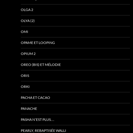
OLGA 2
OLYA (2)
OMI
OPAME ET LOOPING
OPIUM 2
OREO (BIS) ET MÉLODIE
ORIS
ORKI
PACHA ET CACAO
PANACHE
PASHA N’EST PLUS….
PEARLY, REBAPTISÉE WALLI