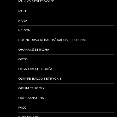
MUMMY S’EST ENVOLÉE…
MUSHI
NANA
NELSON
NOUNOURS 4, REBAPTISÉ KAÏ XIN, ET KYERRO
OHANA (2) ET PACHA
OKYO
OLGA, ORLA ET NORÉA
OLYMPE, BALOO 8 ET RYCKIE
OPIUM ET HOOLY
OUP’S SANS GINA…
PACO