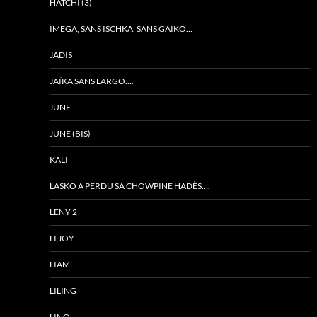
HATCHI (3)
IMEGA, SANS ISCHKA, SANS GAÏKO…
JADIS
JAÏKA SANS LARGO….
JUNE
JUNE (BIS)
KALI
LASKO A PERDU SA CHOWPINE HADÈS….
LENY 2
LI JOY
LIAM
LILING
LINO