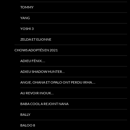
TOMMY
YANG
YOSHI 3
ZELDA ET ELIONNE
CHOWS ADOPTÉS EN 2021
ADIEU FÉNIX….
ADIEU SHADOW HUNTER…
ANGIE, OHANA ET OPALO ONT PERDU IRMA….
AU REVOIR INOUK…
BABA COOL A REJOINT NANA
BALLY
BALOO 8