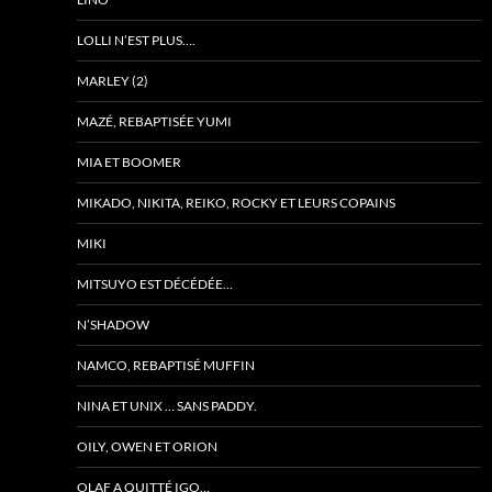
LOLLI N’EST PLUS….
MARLEY (2)
MAZÉ, REBAPTISÉE YUMI
MIA ET BOOMER
MIKADO, NIKITA, REIKO, ROCKY ET LEURS COPAINS
MIKI
MITSUYO EST DÉCÉDÉE…
N’SHADOW
NAMCO, REBAPTISÉ MUFFIN
NINA ET UNIX … SANS PADDY.
OILY, OWEN ET ORION
OLAF A QUITTÉ IGO…