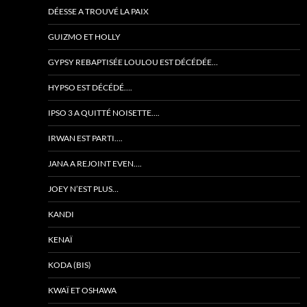
DÉESSE A TROUVÉ LA PAIX
GUIZMO ET HOLLY
GYPSY REBAPTISÉE LOULOU EST DÉCÉDÉE…
HYPSO EST DÉCÉDÉ….
IPSO 3 A QUITTÉ NOISETTE….
IRWAN EST PARTI….
JANA A REJOINT EVEN….
JOEY N’EST PLUS…
KANDI
KENAÏ
KODA (BIS)
KWAÏ ET OSHAWA